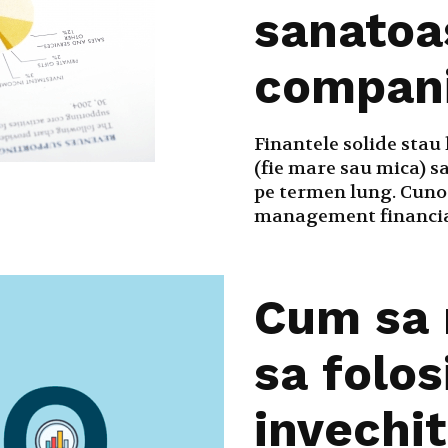
sanatoa
compani
Finantele solide stau
(fie mare sau mica) sa
pe termen lung. Cunoa
management financiar
Cum sa r
sa folos
invechit