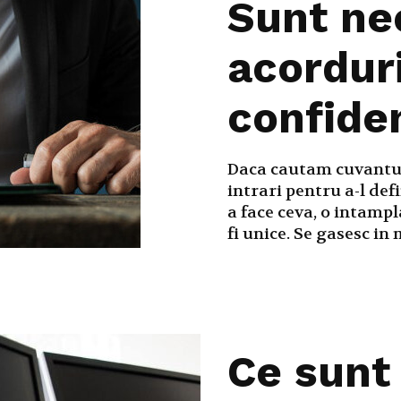
Sunt ne
acordur
confiden
Daca cautam cuvantul 
intrari pentru a-l def
a face ceva, o intampl
fi unice. Se gasesc in
Ce sunt 