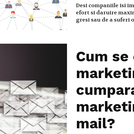
Desi companiile isi i
efort si daruire maxi
gresi sau de a suferi o 
Cum se
marketi
cumpara
marketi
mail?