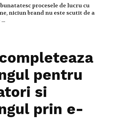
mbunatatesc procesele de lucru cu
me, niciun brand nu este scutit de a
...
 completeaza
ngul pentru
tori si
ngul prin e-