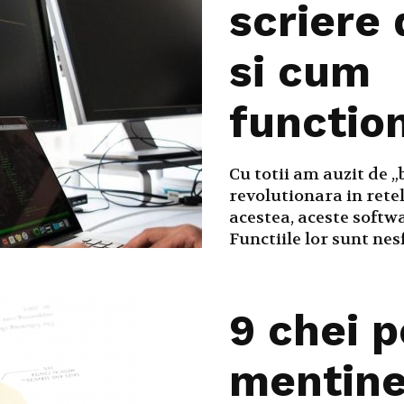
scriere 
si cum
functio
Cu totii am auzit de „
revolutionara in retel
acestea, aceste softwa
Functiile lor sunt nesf
9 chei p
mentine