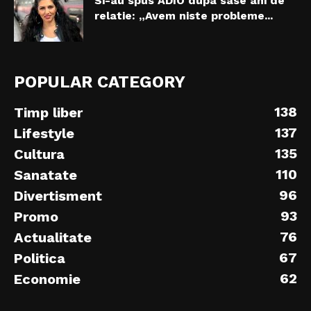
Si-au spus ADIO dupa sase ani de
relatie: „Avem niste probleme...
POPULAR CATEGORY
138
Timp liber
137
Lifestyle
135
Cultura
110
Sanatate
96
Divertisment
93
Promo
76
Actualitate
67
Politica
62
Economie