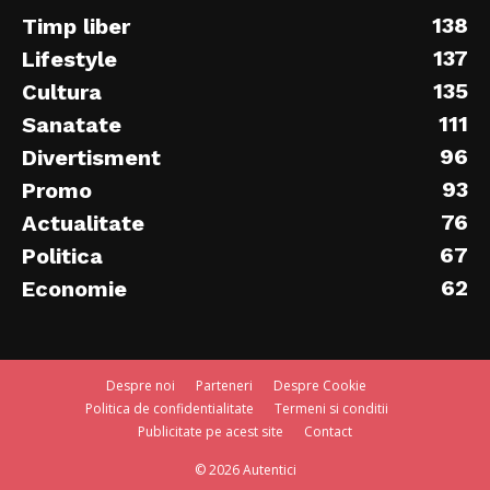
138
Timp liber
137
Lifestyle
135
Cultura
111
Sanatate
96
Divertisment
93
Promo
76
Actualitate
67
Politica
62
Economie
Despre noi
Parteneri
Despre Cookie
Politica de confidentialitate
Termeni si conditii
Publicitate pe acest site
Contact
© 2026 Autentici