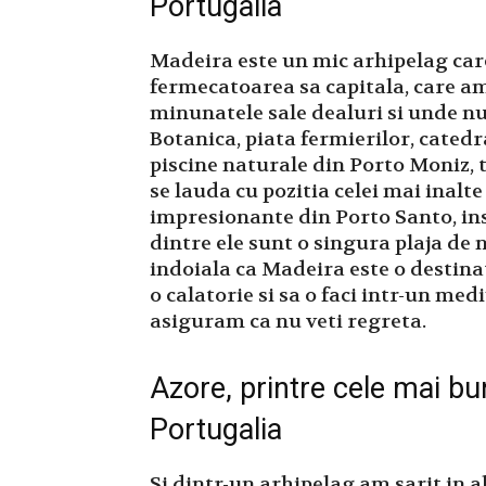
Portugalia
Madeira este un mic arhipelag care 
fermecatoarea sa capitala, care ame
minunatele sale dealuri si unde nu 
Botanica, piata fermierilor, cated
piscine naturale din Porto Moniz, t
se lauda cu pozitia celei mai inalte
impresionante din Porto Santo, insu
dintre ele sunt o singura plaja de n
indoiala ca Madeira este o destinati
o calatorie si sa o faci intr-un medi
asiguram ca nu veti regreta.
Azore, printre cele mai bu
Portugalia
Si dintr-un arhipelag am sarit in a