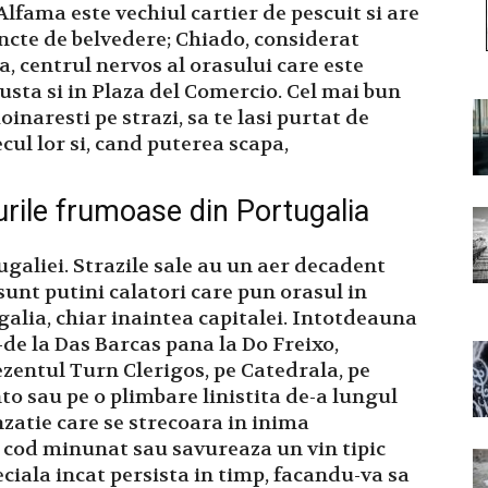
Alfama este vechiul cartier de pescuit si are
ncte de belvedere; Chiado, considerat
 centrul nervos al orasului care este
usta si in Plaza del Comercio. Cel mai bun
inaresti pe strazi, sa te lasi purtat de
cul lor si, cand puterea scapa,
curile frumoase din Portugalia
ugaliei. Strazile sale au un aer decadent
 sunt putini calatori care pun orasul in
galia, chiar inaintea capitalei. Intotdeauna
 -de la Das Barcas pana la Do Freixo,
ezentul Turn Clerigos, pe Catedrala, pe
nto sau pe o plimbare linistita de-a lungul
nzatie care se strecoara in inima
 cod minunat sau savureaza un vin tipic
ciala incat persista in timp, facandu-va sa