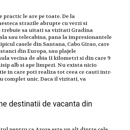
practic le are pe toate. De la
steca strazile abrupte cu verzi si
trebuie sa uitati sa vizitati Gradina
rala sau telecabina, pana la impresionantele
ipicul casele din Santana, Cabo Girao, care
 stanci din Europa, sau plajele
la vecina de abia 11 kilometri si din care 9
isip alb si ape limpezi. Nu exista nicio
e in care poti realiza tot ceea ce cauti intr-
u complet unic. Daca il vizitati, va
ne destinatii de vacanta din
ltul pentru ca Azore este un alt dintre cele