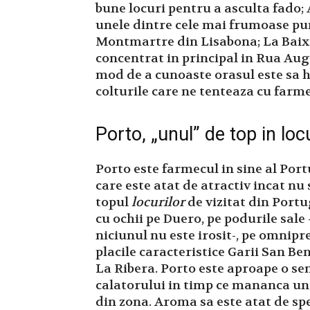
bune locuri pentru a asculta fado; 
unele dintre cele mai frumoase pu
Montmartre din Lisabona; La Baixa,
concentrat in principal in Rua Aug
mod de a cunoaste orasul este sa ho
colturile care ne tenteaza cu farme
Porto, „unul” de top in lo
Porto este farmecul in sine al Port
care este atat de atractiv incat nu
topul
locurilor
de vizitat din Portu
cu ochii pe Duero, pe podurile sale
niciunul nu este irosit-, pe omnipr
placile caracteristice Garii San Be
La Ribera. Porto este aproape o se
calatorului in timp ce mananca un
din zona. Aroma sa este atat de spe