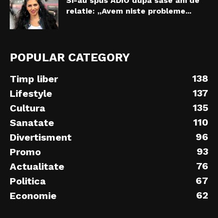
Si-au spus ADIO dupa sase ani de
relatie: „Avem niste probleme...
POPULAR CATEGORY
138
Timp liber
137
Lifestyle
135
Cultura
110
Sanatate
96
Divertisment
93
Promo
76
Actualitate
67
Politica
62
Economie