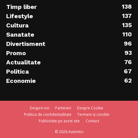
138
Timp liber
137
Lifestyle
135
Cultura
110
Sanatate
96
Divertisment
93
Promo
76
Actualitate
67
Politica
62
Economie
Despre noi
Parteneri
Despre Cookie
Politica de confidentialitate
Termeni si conditii
Publicitate pe acest site
Contact
© 2026 Autentici