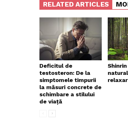
RELATED ARTICLES
MO
Deficitul de
Shinrin
testosteron: De la
natura
simptomele timpurii
relaxa
la măsuri concrete de
schimbare a stilului
de viață