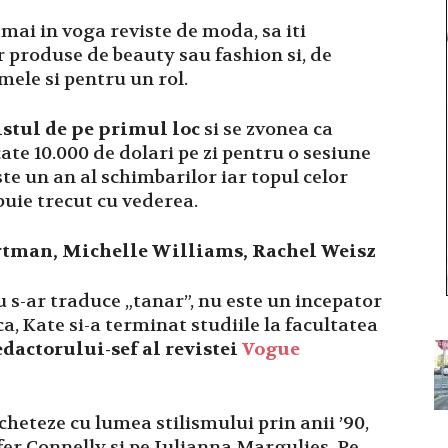
 mai in voga reviste de moda, sa iti
produse de beauty sau fashion si, de
mele si pentru un rol.
listul de pe primul loc
si se zvonea ca
cate 10.000 de dolari pe zi pentru o sesiune
ste un an al schimbarilor iar topul celor
buie trecut cu vederea.
ortman, Michelle Williams, Rachel Weisz
 s-ar traduce „tanar”, nu este un incepator
, Kate si-a terminat studiile la facultatea
edactorului-sef al revistei
Vogue
eteze cu lumea stilismului prin anii ’90,
fer Connelly si pe Julianna Margulies. Pe