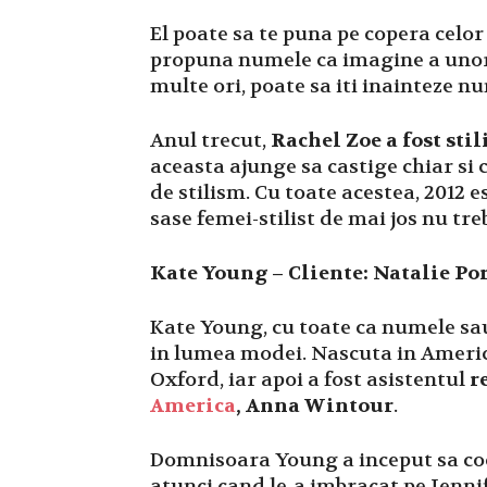
El poate sa te puna pe copera celor
propuna numele ca imagine a unor 
multe ori, poate sa iti inainteze nu
Anul trecut,
Rachel Zoe a fost sti
aceasta ajunge sa castige chiar si 
de stilism. Cu toate acestea, 2012 e
sase femei-stilist de mai jos nu tre
Kate Young – Cliente: Natalie P
Kate Young, cu toate ca numele sau
in lumea modei. Nascuta in America
Oxford, iar apoi a fost asistentul
r
America
, Anna Wintour
.
Domnisoara Young a inceput sa coch
atunci cand le-a imbracat pe Jenni