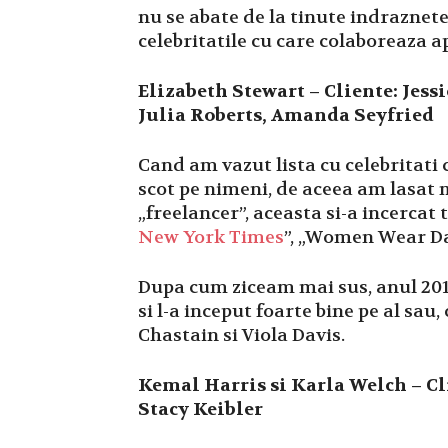
nu se abate de la tinute indraznete 
celebritatile cu care colaboreaza ap
Elizabeth Stewart – Cliente: Jess
Julia Roberts, Amanda Seyfried
Cand am vazut lista cu celebritati 
scot pe nimeni, de aceea am lasat 
„freelancer”, aceasta si-a incercat
New York Times
”, „Women Wear Dai
Dupa cum ziceam mai sus, anul 2012
si l-a inceput foarte bine pe al sau
Chastain si Viola Davis.
Kemal Harris si Karla Welch – Cl
Stacy Keibler