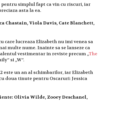
pentru simplul fapt ca vin cu riscuri, iar
reciaza asta la ea.
ica Chastain, Viola Davis, Cate Blanchett,
cu care lucreaza Elizabeth nu imi venea sa
mai multe nume. Inainte sa se lanseze ca
 talentul vestimentar in reviste precum „
The
ly” si „W”.
 este un an al schimbarilor, iar Elizabeth
, cu doua tinute pentru Oscaruri: Jessica
iente: Olivia Wilde, Zooey Deschanel,