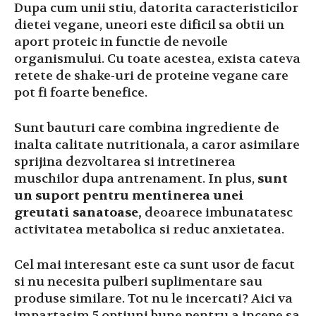
Dupa cum unii stiu, datorita caracteristicilor
dietei vegane, uneori este dificil sa obtii un
aport proteic in functie de nevoile
organismului. Cu toate acestea, exista cateva
retete de shake-uri de proteine ​​vegane care
pot fi foarte benefice.
Sunt bauturi care combina ingrediente de
inalta calitate nutritionala, a caror asimilare
sprijina dezvoltarea si intretinerea
muschilor dupa antrenament. In plus,
sunt
un suport pentru mentinerea unei
greutati sanatoase,
deoarece imbunatatesc
activitatea metabolica si reduc anxietatea.
Cel mai interesant este ca sunt usor de facut
si nu necesita pulberi suplimentare sau
produse similare. Tot nu le incercati? Aici va
impartasim 5 optiuni bune pentru a incepe sa