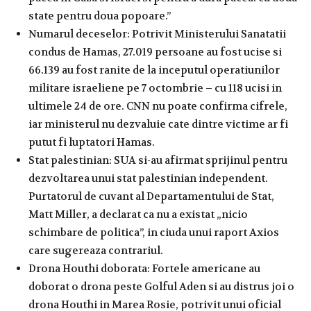
state pentru doua popoare.”
Numarul deceselor: Potrivit Ministerului Sanatatii
condus de Hamas, 27.019 persoane au fost ucise si
66.139 au fost ranite de la inceputul operatiunilor
militare israeliene pe 7 octombrie – cu 118 ucisi in
ultimele 24 de ore. CNN nu poate confirma cifrele,
iar ministerul nu dezvaluie cate dintre victime ar fi
putut fi luptatori Hamas.
Stat palestinian: SUA si-au afirmat sprijinul pentru
dezvoltarea unui stat palestinian independent.
Purtatorul de cuvant al Departamentului de Stat,
Matt Miller, a declarat ca nu a existat „nicio
schimbare de politica”, in ciuda unui raport Axios
care sugereaza contrariul.
Drona Houthi doborata: Fortele americane au
doborat o drona peste Golful Aden si au distrus joi o
drona Houthi in Marea Rosie, potrivit unui oficial