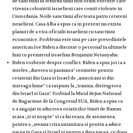
de sanctiuni in temeiul unui nou ordin executiv care
vizeaza colonistii israelieni care comit violente in
Cisiordania. Noile sanctiuni afecteaza patru cetateni
israelieni. Casa Alba a spus ca in prezent nu exista
planuri de a viza oficialii israelieni cu sanctiuni
economice. Problema este una pe care presedintele
american Joe Biden a discutat-o ​​personal in ultimele
luni cu premierul israelian Benjamin Netanyahu.
Biden vorbeste despre conflict: Biden a spus joi ca a
inteles „durerea si pasiunea” resimtite pentru
cetatenii din Gaza si Israel de „americani si din
intreaga lume” ca raspuns la „trauma, distrugerea
din Israel si Gaza”. Vorbind la Micul dejun National
de Rugaciune de la Congresul SUA, Biden a spus ca
s-a angajat in aducerea ostaticilor tinuti de Hamas
acasa „zi si noapte” si ca lucreaza, de asemenea,
pentru a „atenua criza umanitara si pentru a aduce
pacea in Gaza si Israel si pentru a dura pacea. cu doua