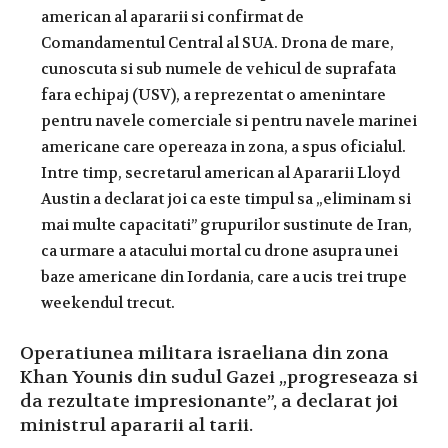
american al apararii si confirmat de
Comandamentul Central al SUA. Drona de mare,
cunoscuta si sub numele de vehicul de suprafata
fara echipaj (USV), a reprezentat o amenintare
pentru navele comerciale si pentru navele marinei
americane care opereaza in zona, a spus oficialul.
Intre timp, secretarul american al Apararii Lloyd
Austin a declarat joi ca este timpul sa „eliminam si
mai multe capacitati” grupurilor sustinute de Iran,
ca urmare a atacului mortal cu drone asupra unei
baze americane din Iordania, care a ucis trei trupe
weekendul trecut.
Operatiunea militara israeliana din zona
Khan Younis din sudul Gazei „progreseaza si
da rezultate impresionante”, a declarat joi
ministrul apararii al tarii.