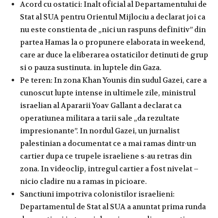
Acord cu ostatici: Inalt oficial al Departamentului de
Stat al SUA pentru Orientul Mijlociu a declarat joi ca
nu este constienta de „nici un raspuns definitiv” din
partea Hamas la o propunere elaborata in weekend,
care ar duce la eliberarea ostaticilor detinuti de grup
si o pauza sustinuta. in luptele din Gaza.
Pe teren: In zona Khan Younis din sudul Gazei, care a
cunoscut lupte intense in ultimele zile, ministrul
israelian al Apararii Yoav Gallant a declarat ca
operatiunea militara a tarii sale „da rezultate
impresionante”. In nordul Gazei, un jurnalist
palestinian a documentat ce a mai ramas dintr-un
cartier dupa ce trupele israeliene s-au retras din
zona. In videoclip, intregul cartier a fost nivelat –
nicio cladire nu a ramas in picioare.
Sanctiuni impotriva colonistilor israelieni:
Departamentul de Stat al SUA a anuntat prima runda