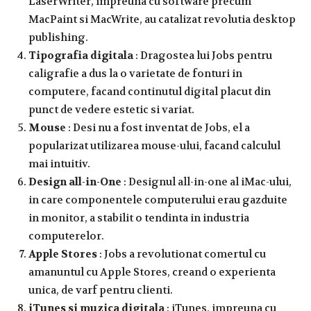
LaserWriter, impreuna cu software precum
MacPaint si MacWrite, au catalizat revolutia desktop
publishing.
Tipografia digitala
: Dragostea lui Jobs pentru
caligrafie a dus la o varietate de fonturi in
computere, facand continutul digital placut din
punct de vedere estetic si variat.
Mouse
: Desi nu a fost inventat de Jobs, el a
popularizat utilizarea mouse-ului, facand calculul
mai intuitiv.
Design all-in-One
: Designul all-in-one al iMac-ului,
in care componentele computerului erau gazduite
in monitor, a stabilit o tendinta in industria
computerelor.
Apple Stores
: Jobs a revolutionat comertul cu
amanuntul cu Apple Stores, creand o experienta
unica, de varf pentru clienti.
iTunes si muzica digitala
: iTunes, impreuna cu