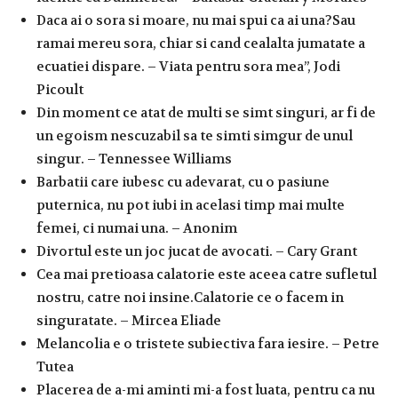
Daca ai o sora si moare, nu mai spui ca ai una?Sau
ramai mereu sora, chiar si cand cealalta jumatate a
ecuatiei dispare. – Viata pentru sora mea”, Jodi
Picoult
Din moment ce atat de multi se simt singuri, ar fi de
un egoism nescuzabil sa te simti simgur de unul
singur. – Tennessee Williams
Barbatii care iubesc cu adevarat, cu o pasiune
puternica, nu pot iubi in acelasi timp mai multe
femei, ci numai una. – Anonim
Divortul este un joc jucat de avocati. – Cary Grant
Cea mai pretioasa calatorie este aceea catre sufletul
nostru, catre noi insine.Calatorie ce o facem in
singuratate. – Mircea Eliade
Melancolia e o tristete subiectiva fara iesire. – Petre
Tutea
Placerea de a-mi aminti mi-a fost luata, pentru ca nu