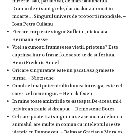
mizerie, sau, paradoxal, de mare abundenta.
Drumurile ei sunt grele, dar nu duc automat in
moarte… Singurul univers de proportii mondiale. –
Ioan Petru Culianu
Fiecare corp este singur.Sufletul, niciodata. –
Hermann Hesse
Vrei sa cunosti frumusetea vietii, prietene? Este
cuprinsa intr-o fraza: foloseste-te de suferinta. –
Henri Frederic Amiel
Oricare singuratate este un pacat.Asa graieste
turma. – Nietzsche
Omul cel mai puternic din lumea intreaga, este cel
care-i cel mai singur. – Henrik Ibsen
In mine toate amintirile te-asteapta.De-aceea mi-i
privirea stranie si dreapta. – Demostene Botez
Cel care poate trai singur nu se aseamana deloc cu
animalul, are multe in comun cu inteleptul si este
identic cu Dumnezeu. – Baltasar Gracian y Morales