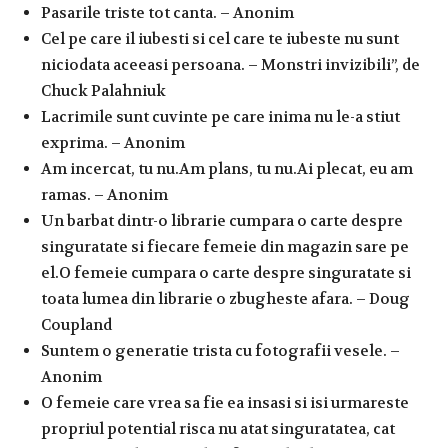
Pasarile triste tot canta. – Anonim
Cel pe care il iubesti si cel care te iubeste nu sunt
niciodata aceeasi persoana. – Monstri invizibili”, de
Chuck Palahniuk
Lacrimile sunt cuvinte pe care inima nu le-a stiut
exprima. – Anonim
Am incercat, tu nu.Am plans, tu nu.Ai plecat, eu am
ramas. – Anonim
Un barbat dintr-o librarie cumpara o carte despre
singuratate si fiecare femeie din magazin sare pe
el.O femeie cumpara o carte despre singuratate si
toata lumea din librarie o zbugheste afara. – Doug
Coupland
Suntem o generatie trista cu fotografii vesele. –
Anonim
O femeie care vrea sa fie ea insasi si isi urmareste
propriul potential risca nu atat singuratatea, cat