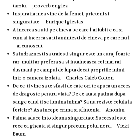
tarziu. – proverb englez
Inspiratia mea vine de la femei, prieteni si
singuratate. – Enrique Iglesias
A incerca sa uiti pe cineva pe care l-ai iubit e ca si
cum ai incerca sa iti amintesti de cineva pe care nu l.
– ai cunoscut
Sa indraznesti sa traiesti singur este un curaj foarte
rar, multi ar prefera sa-si intalneasca cei mai rai
dusmani pe campul de lupta decat propriile inimi
intr-o camera izolata. – Charles Caleb Colton
De ce-ti vine sa te sfasii de cate ori te apuca un acces
de dragoste pentru viata? De ce atata patima dupa
sange cand ti se lumina inima? Sa nu reziste celula la
fericire? Asa incepe crima si sfintenia. – Anonim
Faima aduce intotdeuna singuratate.Succesul este
rece ca gheata si singur precum polul nord. – Vicki
Baum