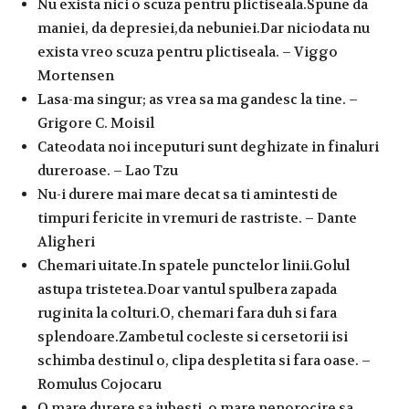
Nu exista nici o scuza pentru plictiseala.Spune da
maniei, da depresiei,da nebuniei.Dar niciodata nu
exista vreo scuza pentru plictiseala. – Viggo
Mortensen
Lasa-ma singur; as vrea sa ma gandesc la tine. –
Grigore C. Moisil
Cateodata noi inceputuri sunt deghizate in finaluri
dureroase. – Lao Tzu
Nu-i durere mai mare decat sa ti amintesti de
timpuri fericite in vremuri de rastriste. – Dante
Aligheri
Chemari uitate.In spatele punctelor linii.Golul
astupa tristetea.Doar vantul spulbera zapada
ruginita la colturi.O, chemari fara duh si fara
splendoare.Zambetul cocleste si cersetorii isi
schimba destinul o, clipa despletita si fara oase. –
Romulus Cojocaru
O mare durere sa iubesti, o mare nenorocire sa