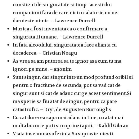
constient de singuratate si timp–acesti doi
companioni fara de care nici o calatorie nu ne
daruieste nimic. – Lawrence Durrell
Muzica a fost inventata ca o confirmare a
singuratatii umane. – Lawrence Durrell
In fata alcoolului, singuratatea face alianta cu
decaderea. – Cristian Neagu
As vrea sa am puterea sa te ignor asa cum tu ma
ignori pe mine. – anonim
Sunt singur, dar singur intr-un mod profund oribil si
pentru o fractiune de secunda, pot sa vad cat de
singur sunt si cat de adanc curge acest sentiment.Si
ma sperie sa fiu atat de singur, pentru ca pare
catastrofic. – Dry”, de Augusten Burroughs
Cu cat durerea sapa mai adanc in tine, cu atat mai
multa bucurie poti sa cuprinzi apoi. – Kahlil Gibran
Viata inseamna suferinta.Sa supravietuiesti