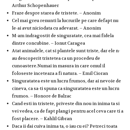
Arthur Schopenhauer
Fraze despre starea de tristete. – Anonim
Cel mai greu renunti la lucrurile pe care defapt nu
le-ai avut niciodata cu adevarat. – Anonim
M-am indragostit de singuratate, cea mai fidela
dintre concubine. – Ionut Caragea
Atat animalele, cat si plantele sunt triste, dar ele n-
au descoperit tristetea ca un procedeu de
cunoastere.Numai in masura in care omul il
foloseste inceteaza a fi natura. – Emil Cioran
Singuratatea este un lucru frumos, dar ai nevoie de
cineva, ca sa-ti spuna ca singuratatea este un lucru
frumos. – Honore de Balzac
Cand esti in tristete, priveste din nou in inima ta si
vei vedea, ca de fapt plangi pentru acel ceva care ti a
fost placere. – Kahlil Gibran
Daca ii dai cuiva inima ta, o iau cu ei? Petreci toata