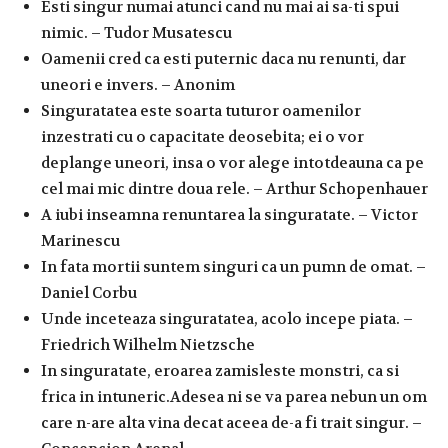
Esti singur numai atunci cand nu mai ai sa-ti spui
nimic. – Tudor Musatescu
Oamenii cred ca esti puternic daca nu renunti, dar
uneori e invers. – Anonim
Singuratatea este soarta tuturor oamenilor
inzestrati cu o capacitate deosebita; ei o vor
deplange uneori, insa o vor alege intotdeauna ca pe
cel mai mic dintre doua rele. – Arthur Schopenhauer
A iubi inseamna renuntarea la singuratate. – Victor
Marinescu
In fata mortii suntem singuri ca un pumn de omat. –
Daniel Corbu
Unde inceteaza singuratatea, acolo incepe piata. –
Friedrich Wilhelm Nietzsche
In singuratate, eroarea zamisleste monstri, ca si
frica in intuneric.Adesea ni se va parea nebun un om
care n-are alta vina decat aceea de-a fi trait singur. –