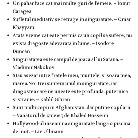
Un pahar face cat mai multe guri de femeie. – Ionut
Caragea
Sufletul meditativ se retrage in singuratate. – Omar
Khayyam
Atata vreme cat este permis ca un copil sa sufere, nu
exista dragoste adevarata in lume. – Isodore
Duncan
Singuratatea este campul de joaca al lui Satana. –
Vladimir Nabokov
Stau asezat intre fratele meu, muntele, si soara mea,
marea.Noi trei suntem unul in singuratate, iar
dragostea care ne uneste este profunda, puternica
si stranie. – Kahlil Gibran
Sunt multi copii in Afghanistan, dar putine copilarii.
– Vanatorul de zmeie”, de Khaled Hosseini
Hollywood-ul inseamna singuratate langa o piscina
de inot. – Liv Ullmann