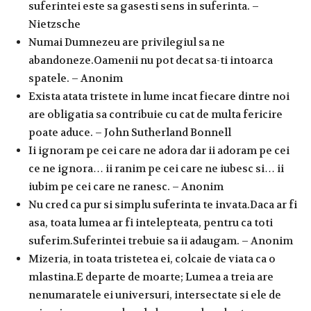
suferintei este sa gasesti sens in suferinta. –
Nietzsche
Numai Dumnezeu are privilegiul sa ne
abandoneze.Oamenii nu pot decat sa-ti intoarca
spatele. – Anonim
Exista atata tristete in lume incat fiecare dintre noi
are obligatia sa contribuie cu cat de multa fericire
poate aduce. – John Sutherland Bonnell
Ii ignoram pe cei care ne adora dar ii adoram pe cei
ce ne ignora… ii ranim pe cei care ne iubesc si… ii
iubim pe cei care ne ranesc. – Anonim
Nu cred ca pur si simplu suferinta te invata.Daca ar fi
asa, toata lumea ar fi intelepteata, pentru ca toti
suferim.Suferintei trebuie sa ii adaugam. – Anonim
Mizeria, in toata tristetea ei, colcaie de viata ca o
mlastina.E departe de moarte; Lumea a treia are
nenumaratele ei universuri, intersectate si ele de