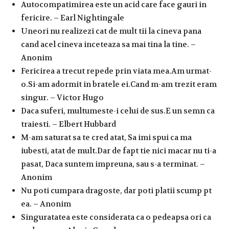
Autocompatimirea este un acid care face gauri in
fericire. – Earl Nightingale
Uneori nu realizezi cat de mult tii la cineva pana
cand acel cineva inceteaza sa mai tina la tine. –
Anonim
Fericirea a trecut repede prin viata mea.Am urmat-
o.Si-am adormit in bratele ei.Cand m-am trezit eram
singur. – Victor Hugo
Daca suferi, multumeste-i celui de sus.E un semn ca
traiesti. – Elbert Hubbard
M-am saturat sa te cred atat, Sa imi spui ca ma
iubesti, atat de mult.Dar de fapt tie nici macar nu ti-a
pasat, Daca suntem impreuna, sau s-a terminat. –
Anonim
Nu poti cumpara dragoste, dar poti platii scump pt
ea. – Anonim
Singuratatea este considerata ca o pedeapsa ori ca