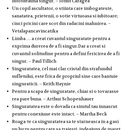
intotdeauna singur. – Ionut Caragea
Un copil ascultator, o stiinta care imbogateste,
sanatatea, prietenii, o sotie virtuoasa si iubitoare;
cinci pricini care scot din radacini mahnirea. –
Vetalapancavincatika
Limba … a creat cuvantul singuratate pentru a
exprima durerea de a fi singur.Dar a creat si
cuvantul solitudine pentru a defini fericirea de a fi
singur. – Paul Tillich
Singuratatea, cel mai clar cristal din strafundul
sufletului, este frica de propriul sine care bantuie
singuraticii. – Keith Haynie
Pentru a scapa de singuratate, chiar si o tovarasse
rea pare buna. – Arthur Schopenhauer
Singuratatea este o dovada ca simtul tau innascut
pentru conexiune este intact. – Martha Beck
Roaga-te ca singuratatea sa te starneasca in a gasi
un lucru pentru care sa traiesti, indeajuns de maret