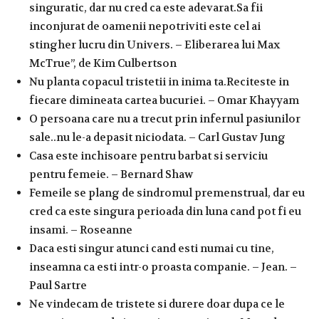
singuratic, dar nu cred ca este adevarat.Sa fii
inconjurat de oamenii nepotriviti este cel ai
stingher lucru din Univers. – Eliberarea lui Max
McTrue”, de Kim Culbertson
Nu planta copacul tristetii in inima ta.Reciteste in
fiecare dimineata cartea bucuriei. – Omar Khayyam
O persoana care nu a trecut prin infernul pasiunilor
sale..nu le-a depasit niciodata. – Carl Gustav Jung
Casa este inchisoare pentru barbat si serviciu
pentru femeie. – Bernard Shaw
Femeile se plang de sindromul premenstrual, dar eu
cred ca este singura perioada din luna cand pot fi eu
insami. – Roseanne
Daca esti singur atunci cand esti numai cu tine,
inseamna ca esti intr-o proasta companie. – Jean. –
Paul Sartre
Ne vindecam de tristete si durere doar dupa ce le