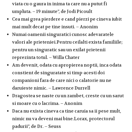
viata cu o gaura in inima ta care nu a putut fi
umpluta. – 19 minute”, de Jodi Picoult
Cea mai grea pierdere e cand pierzi pe cineva iubit
mai mult decat pe tine insuti. – Anonim
Numai oamenii singuratici cunosc adevaratele
valori ale prieteniei.Pentru ceilalti exista familiile;
pentru un singuratic sau un exilat prietenii
reprezinta totul. – Willa Chater
Am devenit, odata cu apropierea noptii, inca odata
constient de singuratate si timp-acesti doi
companioni fara de care nici o calatorie nu ne
daruieste nimic. – Lawrence Durrell
Dragostea se naste cu un zambet, creste cu un sarut
si moare cu o lacrima. – Anonim
Daca nu exista cineva ca tine caruia sa ii pese mult,
nimic nu va deveni mai bine.Lorax, protectorul
padurii”, de Dr. – Seuss