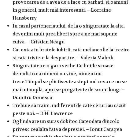
provocarea de a avea de a face cu barbati, si oameni
in general, mult mai interesanti. – Lorraine
Hansberry
In cazul parteneriatului, de la o singuratate la alta,
devenim mult prea liberi spre a ne mai supune
cuiva. – Cristian Neagu
Cat extaz in bratele iubirii, cata melancolie la trezire
si cata tristete la despartire. – Valeria Mahok
Singuratatea e o gara veche.Cu liniile scoase
demult.In ea nimeni nu vine, nimeni nu
trece.Timpul se plictiseste asteptand ceva ce nu se
mai intampla, apoi se pregateste de somn lung. –
Dumitru Donescu
Trebuie sa traim, indiferent de cate ceruri au cazut
peste noi. – D.H. Lawrence
Oglinda are un suras dobitoc.Cateodata dincolo
privesc cealalta fata a depresiei. – Ionut Caragea