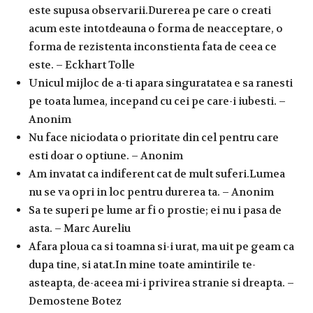
este supusa observarii.Durerea pe care o creati
acum este intotdeauna o forma de neacceptare, o
forma de rezistenta inconstienta fata de ceea ce
este. – Eckhart Tolle
Unicul mijloc de a-ti apara singuratatea e sa ranesti
pe toata lumea, incepand cu cei pe care-i iubesti. –
Anonim
Nu face niciodata o prioritate din cel pentru care
esti doar o optiune. – Anonim
Am invatat ca indiferent cat de mult suferi.Lumea
nu se va opri in loc pentru durerea ta. – Anonim
Sa te superi pe lume ar fi o prostie; ei nu i pasa de
asta. – Marc Aureliu
Afara ploua ca si toamna si-i urat, ma uit pe geam ca
dupa tine, si atat.In mine toate amintirile te-
asteapta, de-aceea mi-i privirea stranie si dreapta. –
Demostene Botez