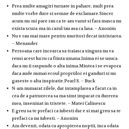
Prea multe amagiri turnate in pahare, mult prea
multe vorbe dure si semne de exclamare.Sincer
acum nu-mi pare rau ca te-am vazut si fara masca nu
exista scuza-ma in cazul tau asa ca lasa. – Anonim
Nu e rau mai mare pentru muritori decat intristarea.
– Menander
Persoana care incearca sa traiasca singura nu va
reusi acest lucru ca fiinta umana.Inima ei se usuca
daca nu ii raspunde o alta inima.Mintea i se evapora
daca aude numai ecoul propriilor ei ganduri si nu
gaseste o alta inspiratie.Pearl S. – Buck
N-am numarat zilele, dar intamplarea a facut ca in
cea de a patruzecea sa ma simt impacat cu durerea
mea, inseninat in tristete. – Matei Calinescu
E greu sa te prefaci ca iubesti dar e si mai greu sa te
prefaci ca nu iubesti. – Anonim
Am devenit, odata cu apropierea noptii, inca odata