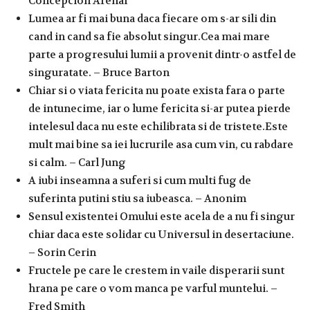
Concepcion Arenal
Lumea ar fi mai buna daca fiecare om s-ar sili din
cand in cand sa fie absolut singur.Cea mai mare
parte a progresului lumii a provenit dintr-o astfel de
singuratate. – Bruce Barton
Chiar si o viata fericita nu poate exista fara o parte
de intunecime, iar o lume fericita si-ar putea pierde
intelesul daca nu este echilibrata si de tristete.Este
mult mai bine sa iei lucrurile asa cum vin, cu rabdare
si calm. – Carl Jung
A iubi inseamna a suferi si cum multi fug de
suferinta putini stiu sa iubeasca. – Anonim
Sensul existentei Omului este acela de a nu fi singur
chiar daca este solidar cu Universul in desertaciune.
– Sorin Cerin
Fructele pe care le crestem in vaile disperarii sunt
hrana pe care o vom manca pe varful muntelui. –
Fred Smith