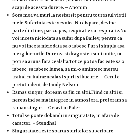
scapi de aceasta durere. – Anonim
Sora mea va muri la nesfarsit pentru tot restul vietii
mele.Suferinta este vesnica.Nu dispare, devine
parte din tine, pas cu pas, respiratie cu respiratie.Nu
voi inceta niciodata sa sufar dupa Bailey, pentru ca
nu voi inceta niciodata sa o iubesc.Pur si simplu asa
merg lucrurile.Durerea si dragostea sunt unite, nu
poti sa ai una fara cealalta.Tot ce pot sa fac este sa o
iubesc, sa iubesc lumea, sa mi-o amintesc mereu
traind cu indrazneala si spirit si bucurie. – Cerul e
pretutindeni, de Jandy Nelson
Ramas singur, doream sa fiu cu altii.Fiind cu altii si
nereusind sa ma integrez in atmosfera, preferam sa
raman singur. – Octavian Paler
Totul se poate dobandi in singuratate, in afara de
caracter. – Stendhal
Singuratatea este soarta spiritelor superioare. –