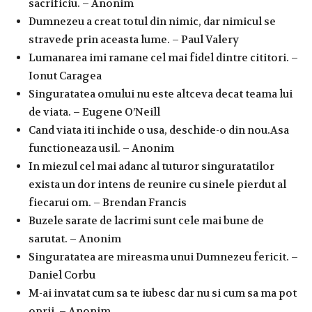
sacrificiu. – Anonim
Dumnezeu a creat totul din nimic, dar nimicul se
stravede prin aceasta lume. – Paul Valery
Lumanarea imi ramane cel mai fidel dintre cititori. –
Ionut Caragea
Singuratatea omului nu este altceva decat teama lui
de viata. – Eugene O’Neill
Cand viata iti inchide o usa, deschide-o din nou.Asa
functioneaza usil. – Anonim
In miezul cel mai adanc al tuturor singuratatilor
exista un dor intens de reunire cu sinele pierdut al
fiecarui om. – Brendan Francis
Buzele sarate de lacrimi sunt cele mai bune de
sarutat. – Anonim
Singuratatea are mireasma unui Dumnezeu fericit. –
Daniel Corbu
M-ai invatat cum sa te iubesc dar nu si cum sa ma pot
oprii. – Anonim