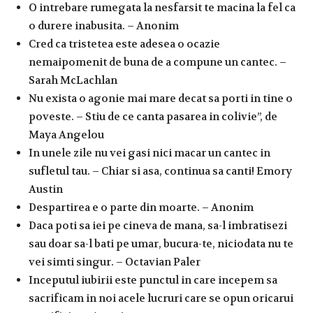
O intrebare rumegata la nesfarsit te macina la fel ca
o durere inabusita. – Anonim
Cred ca tristetea este adesea o ocazie
nemaipomenit de buna de a compune un cantec. –
Sarah McLachlan
Nu exista o agonie mai mare decat sa porti in tine o
poveste. – Stiu de ce canta pasarea in colivie”, de
Maya Angelou
In unele zile nu vei gasi nici macar un cantec in
sufletul tau. – Chiar si asa, continua sa canti! Emory
Austin
Despartirea e o parte din moarte. – Anonim
Daca poti sa iei pe cineva de mana, sa-l imbratisezi
sau doar sa-l bati pe umar, bucura-te, niciodata nu te
vei simti singur. – Octavian Paler
Inceputul iubirii este punctul in care incepem sa
sacrificam in noi acele lucruri care se opun oricarui