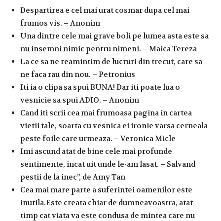
Despartirea e cel mai urat cosmar dupa cel mai
frumos vis. – Anonim
Una dintre cele mai grave boli pe lumea asta este sa
nu insemni nimic pentru nimeni. – Maica Tereza
La ce sa ne reamintim de lucruri din trecut, care sa
ne faca rau din nou. – Petronius
Iti ia o clipa sa spui BUNA! Dar iti poate lua o
vesnicie sa spui ADIO. – Anonim
Cand iti scrii cea mai frumoasa pagina in cartea
vietii tale, soarta cu vesnica ei ironie varsa cerneala
peste foile care urmeaza. – Veronica Micle
Imi ascund atat de bine cele mai profunde
sentimente, incat uit unde le-am lasat. – Salvand
pestii de la inec”, de Amy Tan
Cea mai mare parte a suferintei oamenilor este
inutila.Este creata chiar de dumneavoastra, atat
timp cat viata va este condusa de mintea care nu