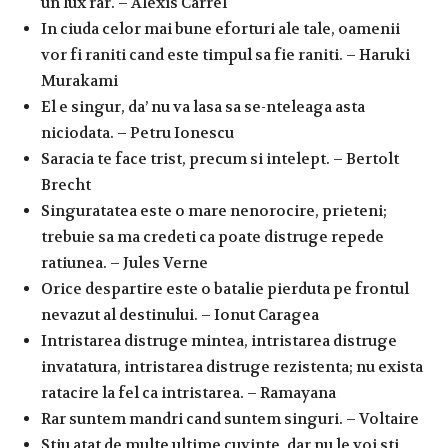
un lux rar. – Alexis Carrel
In ciuda celor mai bune eforturi ale tale, oamenii
vor fi raniti cand este timpul sa fie raniti. – Haruki
Murakami
El e singur, da’ nu va lasa sa se-nteleaga asta
niciodata. – Petru Ionescu
Saracia te face trist, precum si intelept. – Bertolt
Brecht
Singuratatea este o mare nenorocire, prieteni;
trebuie sa ma credeti ca poate distruge repede
ratiunea. – Jules Verne
Orice despartire este o batalie pierduta pe frontul
nevazut al destinului. – Ionut Caragea
Intristarea distruge mintea, intristarea distruge
invatatura, intristarea distruge rezistenta; nu exista
ratacire la fel ca intristarea. – Ramayana
Rar suntem mandri cand suntem singuri. – Voltaire
Stiu atat de multe ultime cuvinte, dar nu le voi sti