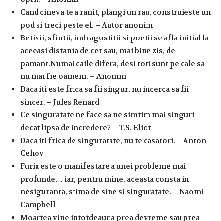
Cand cineva te a ranit, plangi un rau, construieste un
pod si treci peste el. – Autor anonim
Betivii, sfintii, indragostitii si poetii se afla initial la
aceeasi distanta de cer sau, mai bine zis, de
pamant.Numai caile difera, desi toti sunt pe cale sa
nu mai fie oameni. – Anonim
Daca iti este frica sa fii singur, nu incerca sa fii
sincer. – Jules Renard
Ce singuratate ne face sa ne simtim mai singuri
decat lipsa de incredere? – T.S. Eliot
Daca iti frica de singuratate, nu te casatori. – Anton
Cehov
Furia este o manifestare a unei probleme mai
profunde… iar, pentru mine, aceasta consta in
nesiguranta, stima de sine si singuratate. – Naomi
Campbell
Moartea vine intotdeauna prea devreme sau prea