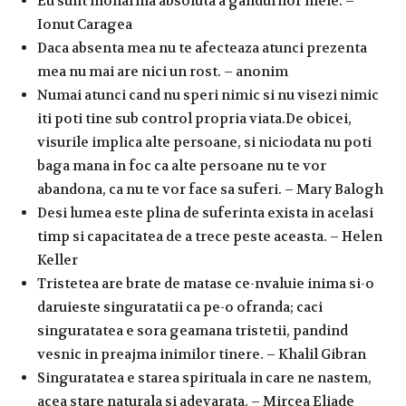
Eu sunt monarhia absoluta a gandurilor mele. –
Ionut Caragea
Daca absenta mea nu te afecteaza atunci prezenta
mea nu mai are nici un rost. – anonim
Numai atunci cand nu speri nimic si nu visezi nimic
iti poti tine sub control propria viata.De obicei,
visurile implica alte persoane, si niciodata nu poti
baga mana in foc ca alte persoane nu te vor
abandona, ca nu te vor face sa suferi. – Mary Balogh
Desi lumea este plina de suferinta exista in acelasi
timp si capacitatea de a trece peste aceasta. – Helen
Keller
Tristetea are brate de matase ce-nvaluie inima si-o
daruieste singuratatii ca pe-o ofranda; caci
singuratatea e sora geamana tristetii, pandind
vesnic in preajma inimilor tinere. – Khalil Gibran
Singuratatea e starea spirituala in care ne nastem,
acea stare naturala si adevarata. – Mircea Eliade