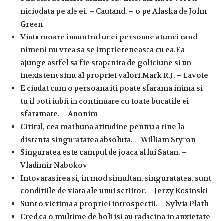
niciodata pe ale ei. – Cautand. – o pe Alaska de John
Green
Viata moare inauntrul unei persoane atunci cand
nimeni nu vrea sa se imprieteneasca cu ea.Ea
ajunge astfel sa fie stapanita de goliciune si un
inexistent simt al propriei valori.Mark R.J. – Lavoie
E ciudat cum o persoana iti poate sfarama inima si
tu il poti iubii in continuare cu toate bucatile ei
sfaramate. – Anonim
Cititul, cea mai buna atitudine pentru a tine la
distanta singuratatea absoluta. – William Styron
Singuratea este campul de joaca al lui Satan. –
Vladimir Nabokov
Intovarasirea si, in mod simultan, singuratatea, sunt
conditiile de viata ale unui scriitor. – Jerzy Kosinski
Sunt o victima a propriei introspectii. – Sylvia Plath
Cred ca o multime de boli isi au radacina in anxietate