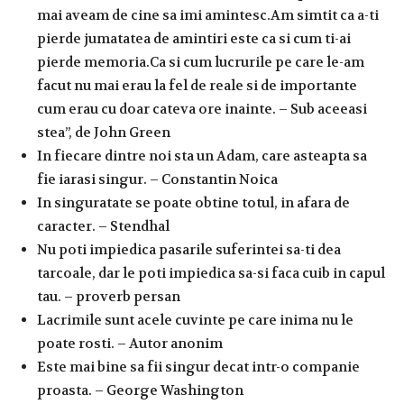
mai aveam de cine sa imi amintesc.Am simtit ca a-ti
pierde jumatatea de amintiri este ca si cum ti-ai
pierde memoria.Ca si cum lucrurile pe care le-am
facut nu mai erau la fel de reale si de importante
cum erau cu doar cateva ore inainte. – Sub aceeasi
stea”, de John Green
In fiecare dintre noi sta un Adam, care asteapta sa
fie iarasi singur. – Constantin Noica
In singuratate se poate obtine totul, in afara de
caracter. – Stendhal
Nu poti impiedica pasarile suferintei sa-ti dea
tarcoale, dar le poti impiedica sa-si faca cuib in capul
tau. – proverb persan
Lacrimile sunt acele cuvinte pe care inima nu le
poate rosti. – Autor anonim
Este mai bine sa fii singur decat intr-o companie
proasta. – George Washington