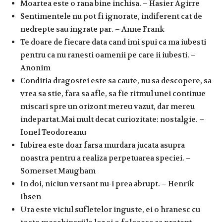
Moartea este o rana bine inchisa. – Hasier Agirre
Sentimentele nu pot fi ignorate, indiferent cat de
nedrepte sau ingrate par. – Anne Frank
Te doare de fiecare data cand imi spui ca ma iubesti
pentru ca nu ranesti oamenii pe care ii iubesti. –
Anonim
Conditia dragostei este sa caute, nu sa descopere, sa
vrea sa stie, fara sa afle, sa fie ritmul unei continue
miscari spre un orizont mereu vazut, dar mereu
indepartat.Mai mult decat curiozitate: nostalgie. –
Ionel Teodoreanu
Iubirea este doar farsa murdara jucata asupra
noastra pentru a realiza perpetuarea speciei. –
Somerset Maugham
In doi, niciun versant nu-i prea abrupt. – Henrik
Ibsen
Ura este viciul sufletelor inguste, ei o hranesc cu