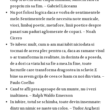
propriu zis sa fim. – Gabriel Liiceanu
Nu pot folosi logica daca e vorba de sentimentele
mele.Sentimentele mele necesita note muzicale,
viori, limbaj poetic, metafore, linii poetice despre
pasari sau paduri aglomerate de copaci. – Noah
Cicero
Te iubesc mult, cum n-am mai iubit niciodata si
tocmai de aceea plec pentru ca, daca as ramane visul
s-ar transforma in realitate, in dorinta de a poseda,
de a dori ca viata lui sa fie a mea.In fine, toate
lucrurile care transforma dragostea in sclavie.E
bine sa avem grija de ceea ce luam cu noi din viata. –
Paulo Coelho
Cand te afli prea aproape de un munte, nu-i vezi
inaltimea. – Ralph Waldo Emerson
In iubire, totul se schimba, toate devin insemnate:
dintr un nimic se naste un colos. – Tudor Arghezi