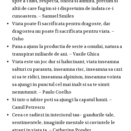
spre a-i iubi, respecta, onora si admira, precum si
altii de care fugim si-i dispretuim de indata ce-i
cunoastem. – Samuel Smiles
Viata poate fi sacrificata pentru dragoste, dar
dragostea nu poate fi sacrificata pentru viata. –
Osho
Pana a ajuns la productia de serie a omului, natura a
transpirat miliarde de ani. – Vasile Ghica
Viata este un joc dur si halucinant, viata inseamna
salturi cu parasuta, inseamna risc, inseamna sa cazi
si sa te ridici, inseamna alpinism, inseamna vointa
sa ajungi in punctul cel mai inalt si sa te simti
nemutumit. – Paulo Coelho
Si intr-o iubire poti sa ajungi la capatul lumii. –
Camil Petrescu
Ceea ce radiezi in interiorul tau– gandurile tale,
sentimentele, imaginile mentale si cuvintele le
atragi in viata ta. – Catherine Ponder