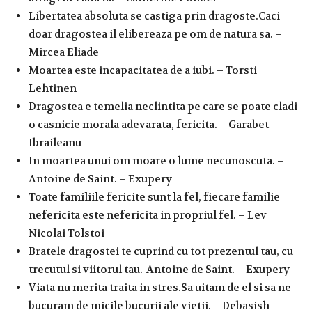
Libertatea absoluta se castiga prin dragoste.Caci
doar dragostea il elibereaza pe om de natura sa. –
Mircea Eliade
Moartea este incapacitatea de a iubi. – Torsti
Lehtinen
Dragostea e temelia neclintita pe care se poate cladi
o casnicie morala adevarata, fericita. – Garabet
Ibraileanu
In moartea unui om moare o lume necunoscuta. –
Antoine de Saint. – Exupery
Toate familiile fericite sunt la fel, fiecare familie
nefericita este nefericita in propriul fel. – Lev
Nicolai Tolstoi
Bratele dragostei te cuprind cu tot prezentul tau, cu
trecutul si viitorul tau.-Antoine de Saint. – Exupery
Viata nu merita traita in stres.Sa uitam de el si sa ne
bucuram de micile bucurii ale vietii. – Debasish