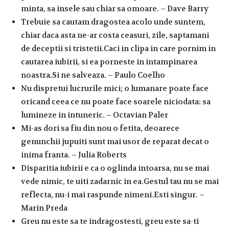
minta, sa insele sau chiar sa omoare. – Dave Barry
Trebuie sa cautam dragostea acolo unde suntem,
chiar daca asta ne-ar costa ceasuri, zile, saptamani
de deceptii si tristetii.Caci in clipa in care pornim in
cautarea iubirii, si ea porneste in intampinarea
noastra.Si ne salveaza. – Paulo Coelho
Nu dispretui lucrurile mici; o lumanare poate face
oricand ceea ce nu poate face soarele niciodata: sa
lumineze in intuneric. – Octavian Paler
Mi-as dori sa fiu din nou o fetita, deoarece
genunchii jupuiti sunt mai usor de reparat decat o
inima franta. – Julia Roberts
Disparitia iubirii e ca o oglinda intoarsa, nu se mai
vede nimic, te uiti zadarnic in ea.Gestul tau nu se mai
reflecta, nu-i mai raspunde nimeni.Esti singur. –
Marin Preda
Greu nu este sa te indragostesti, greu este sa-ti