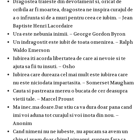
Dragostea traieste din devotament si, oricat de
oribila ar fi moartea, dragostea ne inspira curajul de
a o infrunta si de a muri pentru ceea ce iubim. – Jean
Baptiste Henri Lacordaire
Ura este nebunia inimii. – George Gordon Byron
Un indragostit este iubit de toata omenirea. – Ralph
Waldo Emerson
Iubirea iti acorda libertatea de care ai nevoie si te
ajuta sa fii tu insuti. – Osho
Iubirea care dureaza cel mai mult este iubirea care
nu este niciodata impartasita. – Somerset Maugham
Cauta si pastreaza mereu o bucata de cer deasupra
vietii tale. – Marcel Proust
Ma inec.ma doare.Dar stiu ca va dura doar pana cand
imi voi aduna tot curajul si voi inota din nou. –
Anonim
Cand nimeni nu ne iubeste, nu apucam sa avem un
chip si avem doar chipul nimanui, suntem fara ca