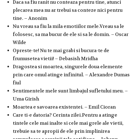
Daca sa fiu ranit nu conteaza pentru tine, atunci
plecarea mea nu ar trebui sa conteze nici pentru
tine. – Anonim
Nu vreau sa fiu la mila emotiilor mele.Vreau sa le
folosesc, sa ma bucur de ele si sa le domin. – Oscar
Wilde
Opreste-te! Nu te mai grabi si bucura-te de
frumusetea vietii! – Debasish Mridha
Dragostea si moartea, singurele doua elemente
prin care omul atinge infinitul. – Alexandre Dumas
fiul
Sentimentele mele sunt limbajul sufletului meu. –
Uma Girish
Moartea e savoarea existentei. – Emil Cioran
Care ti-e datoria? Cerinta zilei.Pentru a atinge
tintele cele mai inalte si cele mai grele ale vietii,
trebuie sa te apropii de ele prin implinirea