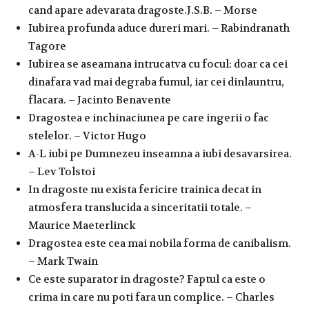
cand apare adevarata dragoste.J.S.B. – Morse
Iubirea profunda aduce dureri mari. – Rabindranath
Tagore
Iubirea se aseamana intrucatva cu focul: doar ca cei
dinafara vad mai degraba fumul, iar cei dinlauntru,
flacara. – Jacinto Benavente
Dragostea e inchinaciunea pe care ingerii o fac
stelelor. – Victor Hugo
A-L iubi pe Dumnezeu inseamna a iubi desavarsirea.
– Lev Tolstoi
In dragoste nu exista fericire trainica decat in
atmosfera translucida a sinceritatii totale. –
Maurice Maeterlinck
Dragostea este cea mai nobila forma de canibalism.
– Mark Twain
Ce este suparator in dragoste? Faptul ca este o
crima in care nu poti fara un complice. – Charles