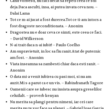
Cand vorbesti, nu faci decat sa repeti ceea ce stii
deja.Daca asculti, insa, ai putea invata ceva nou. –
Dalai Lama
Tot ce m-ai jucat a fost durerea.Tot ce ti-am intors a
fost dragoste neconditionata. – Anonim
Dragostea nu e doar ceva ce simti, este ceea ce faci.
– David Wilkerson
N-ai trait daca n-ai iubit! – Paulo Coelho
Am supravietuit, in loc sa fiu ranit.Atat de puternic
am fost. – Anonim
Viata inseamna sa zambesti chiar daca esti ranit. –
Anonim
O data mi-a venit iubirea cu pasi moi, si nu am
auzit.Mi s-a parut ca e un vis. – Rabindranath Tagore
Oamenii care se iubesc nu insista asupra greselilor
celuilalt. – proverb kenyan
Nu merita sa plangi pentru nimeni, iar cei care
merita nu te vor face sa plangi. – Gabriel Jose Garcia