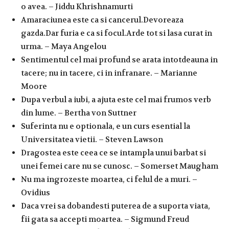
o avea. – Jiddu Khrishnamurti
Amaraciunea este ca si cancerul.Devoreaza
gazda.Dar furia e ca si focul.Arde tot si lasa curat in
urma. – Maya Angelou
Sentimentul cel mai profund se arata intotdeauna in
tacere; nu in tacere, ci in infranare. – Marianne
Moore
Dupa verbul a iubi, a ajuta este cel mai frumos verb
din lume. – Bertha von Suttner
Suferinta nu e optionala, e un curs esential la
Universitatea vietii. – Steven Lawson
Dragostea este ceea ce se intampla unui barbat si
unei femei care nu se cunosc. – Somerset Maugham
Nu ma ingrozeste moartea, ci felul de a muri. –
Ovidius
Daca vrei sa dobandesti puterea de a suporta viata,
fii gata sa accepti moartea. – Sigmund Freud