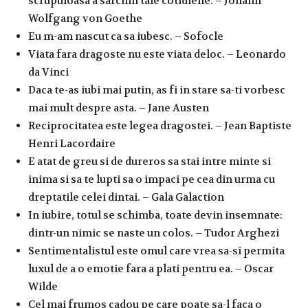
scrupuloasa a sarcinii tale cotidiene. – Johann
Wolfgang von Goethe
Eu m-am nascut ca sa iubesc. – Sofocle
Viata fara dragoste nu este viata deloc. – Leonardo
da Vinci
Daca te-as iubi mai putin, as fi in stare sa-ti vorbesc
mai mult despre asta. – Jane Austen
Reciprocitatea este legea dragostei. – Jean Baptiste
Henri Lacordaire
E atat de greu si de dureros sa stai intre minte si
inima si sa te lupti sa o impaci pe cea din urma cu
dreptatile celei dintai. – Gala Galaction
In iubire, totul se schimba, toate devin insemnate:
dintr-un nimic se naste un colos. – Tudor Arghezi
Sentimentalistul este omul care vrea sa-si permita
luxul de a o emotie fara a plati pentru ea. – Oscar
Wilde
Cel mai frumos cadou pe care poate sa-l faca o