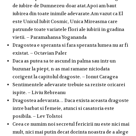
de iubire-de Dumnezeu-doar atat.Apoi am baut
iubirea din toate inimile adevarate.Am vazut ca El
este Unicul Iubit Cosmic, Unica Mireasma care
patrunde toate variatele flori ale iubirii in gradina
vietii. – Paramahansa Yogananda
Dragostea e speranta si fara speranta lumea nu ar fi
existat. – Octavian Paler
Daca as putea sa te ascund in palma sau intr-un
buzunar la piept, n-as mai ramane niciodata
corigent la capitolul dragoste. – Ionut Caragea
Sentimentele adevarate trebuie sa reziste oricarei
ispite. – Liviu Rebreanu
Dragostea adevarata… Daca exista aceasta dragoste
intre barbat si femeie, atunci si casatoria este
posibila. – Lev Tolstoi
Ceea ce numim noi secretul fericirii nu este nici mai
mult, nici mai putin decat dorinta noastra de a alege