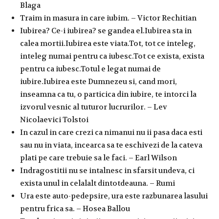
Blaga
Traim in masura in care iubim. – Victor Rechitian
Iubirea? Ce-i iubirea? se gandea el.Iubirea sta in
calea mortii.Iubirea este viata.Tot, tot ce inteleg,
inteleg numai pentru ca iubesc.Tot ce exista, exista
pentru ca iubesc.Totul e legat numai de
iubire.Iubirea este Dumnezeu si, cand mori,
inseamna ca tu, o particica din iubire, te intorci la
izvorul vesnic al tuturor lucrurilor. – Lev
Nicolaevici Tolstoi
In cazul in care crezi ca nimanui nu ii pasa daca esti
sau nu in viata, incearca sa te eschivezi de la cateva
plati pe care trebuie sa le faci. – Earl Wilson
Indragostitii nu se intalnesc in sfarsit undeva, ci
exista unul in celalalt dintotdeauna. – Rumi
Ura este auto-pedepsire, ura este razbunarea lasului
pentru frica sa. – Hosea Ballou