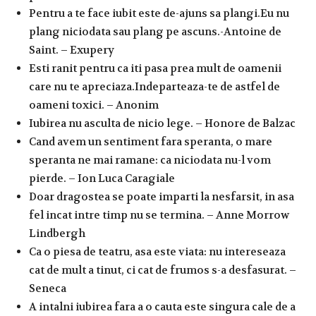
Pentru a te face iubit este de-ajuns sa plangi.Eu nu
plang niciodata sau plang pe ascuns.-Antoine de
Saint. – Exupery
Esti ranit pentru ca iti pasa prea mult de oamenii
care nu te apreciaza.Indeparteaza-te de astfel de
oameni toxici. – Anonim
Iubirea nu asculta de nicio lege. – Honore de Balzac
Cand avem un sentiment fara speranta, o mare
speranta ne mai ramane: ca niciodata nu-l vom
pierde. – Ion Luca Caragiale
Doar dragostea se poate imparti la nesfarsit, in asa
fel incat intre timp nu se termina. – Anne Morrow
Lindbergh
Ca o piesa de teatru, asa este viata: nu intereseaza
cat de mult a tinut, ci cat de frumos s-a desfasurat. –
Seneca
A intalni iubirea fara a o cauta este singura cale de a