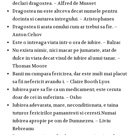
declari dragostea. – Alfred de Musset
Dragostea nu este altceva decat numele pentru
dorinta si cautarea intregului. – Aristophanes
Dragostea ii arata omului cum ar trebui sa fie. –
Anton Cehov
Este o intreaga viata intr-o ora de iubire. – Balzac
Nu exista nimic, nici macar pe jumatate, atat de
dulce in viata decat visul de iubire al unui tanar. –
Thomas Moore
Banii nu cumpara fericirea, dar este mult mai placut
sa fii nefericit avandu-i. – Claire Booth Lyos
Iubirea pare sa fie ca un medicament; este ceruta
doar de cei in suferinta. – Osho
Iubirea adevarata, mare, neconditionata, e taina
tuturor fericirilor pamantesti si ceresti.Numai
iubirea apropie pe om de Dumnezeu. – Liviu
Rebreanu