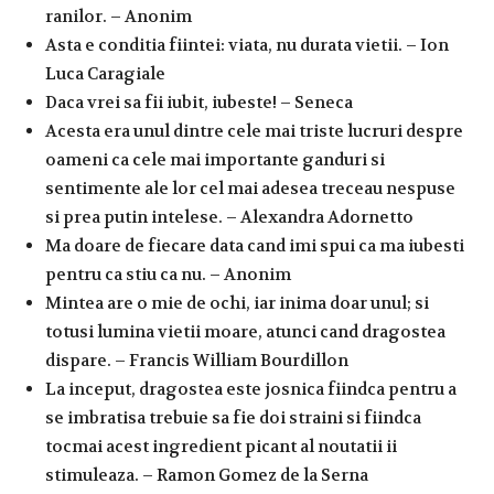
ranilor. – Anonim
Asta e conditia fiintei: viata, nu durata vietii. – Ion
Luca Caragiale
Daca vrei sa fii iubit, iubeste! – Seneca
Acesta era unul dintre cele mai triste lucruri despre
oameni ca cele mai importante ganduri si
sentimente ale lor cel mai adesea treceau nespuse
si prea putin intelese. – Alexandra Adornetto
Ma doare de fiecare data cand imi spui ca ma iubesti
pentru ca stiu ca nu. – Anonim
Mintea are o mie de ochi, iar inima doar unul; si
totusi lumina vietii moare, atunci cand dragostea
dispare. – Francis William Bourdillon
La inceput, dragostea este josnica fiindca pentru a
se imbratisa trebuie sa fie doi straini si fiindca
tocmai acest ingredient picant al noutatii ii
stimuleaza. – Ramon Gomez de la Serna