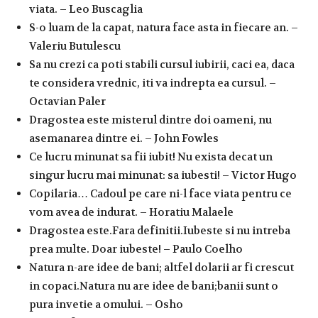
viata. – Leo Buscaglia
S-o luam de la capat, natura face asta in fiecare an. –
Valeriu Butulescu
Sa nu crezi ca poti stabili cursul iubirii, caci ea, daca
te considera vrednic, iti va indrepta ea cursul. –
Octavian Paler
Dragostea este misterul dintre doi oameni, nu
asemanarea dintre ei. – John Fowles
Ce lucru minunat sa fii iubit! Nu exista decat un
singur lucru mai minunat: sa iubesti! – Victor Hugo
Copilaria… Cadoul pe care ni-l face viata pentru ce
vom avea de indurat. – Horatiu Malaele
Dragostea este.Fara definitii.Iubeste si nu intreba
prea multe. Doar iubeste! – Paulo Coelho
Natura n-are idee de bani; altfel dolarii ar fi crescut
in copaci.Natura nu are idee de bani;banii sunt o
pura invetie a omului. – Osho