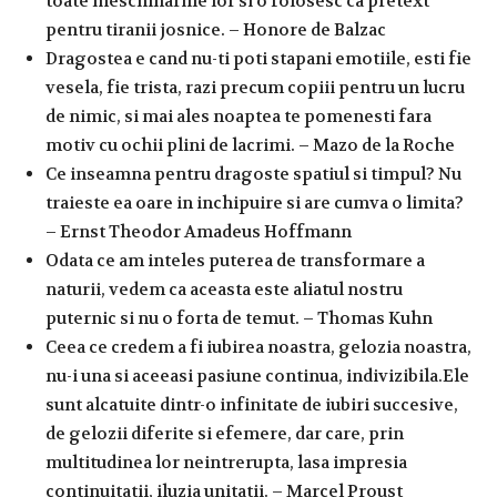
toate meschinariile lor si o folosesc ca pretext
pentru tiranii josnice. – Honore de Balzac
Dragostea e cand nu-ti poti stapani emotiile, esti fie
vesela, fie trista, razi precum copiii pentru un lucru
de nimic, si mai ales noaptea te pomenesti fara
motiv cu ochii plini de lacrimi. – Mazo de la Roche
Ce inseamna pentru dragoste spatiul si timpul? Nu
traieste ea oare in inchipuire si are cumva o limita?
– Ernst Theodor Amadeus Hoffmann
Odata ce am inteles puterea de transformare a
naturii, vedem ca aceasta este aliatul nostru
puternic si nu o forta de temut. – Thomas Kuhn
Ceea ce credem a fi iubirea noastra, gelozia noastra,
nu-i una si aceeasi pasiune continua, indivizibila.Ele
sunt alcatuite dintr-o infinitate de iubiri succesive,
de gelozii diferite si efemere, dar care, prin
multitudinea lor neintrerupta, lasa impresia
continuitatii, iluzia unitatii. – Marcel Proust