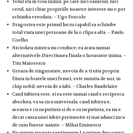
Totul sta in voia inimii, pe care nici oamenii, nici
cerul, nici chiar propiriile noastre interese nu o pot
schimba vreodata. – Ugo Foscolo
Dragostea este primul lucru capabil sa schimbe
total viata unei persoane de la o clipa a alta. – Paulo
Coelho
Niciodata mintea nu conduce; ea arata numai
alternativele.Directiunea finala o hotaraste inima. –
Titu Maiorescu
Groaza de singuratate, nevoia de a-ti uita propria
fiinta in bratele unei femei, este numita de noi, in
chip nobil: nevoia de a iubi. – Charles Baudelaire
Cand iubirea este, si ea este numai cand e reciproca
absoluta, va sa zica universala; cand iubirea e,
aceasta e cu neputinta si de e cu neputinta, ea nu e
decat cauza unei iubiri preinnoite si mai adanci inca
de cum fusese-nainte. – Mihai Eminescu
Nu putem inventa sentimente.Le putem descoperi