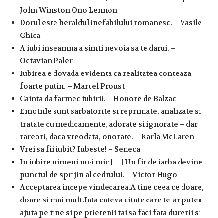
John Winston Ono Lennon
Dorul este heraldul inefabilului romanesc. – Vasile
Ghica
A iubi inseamna a simti nevoia sa te darui. –
Octavian Paler
Iubirea e dovada evidenta ca realitatea conteaza
foarte putin. – Marcel Proust
Cainta da farmec iubirii. – Honore de Balzac
Emotiile sunt sarbatorite si reprimate, analizate si
tratate cu medicamente, adorate si ignorate – dar
rareori, daca vreodata, onorate. – Karla McLaren
Vrei sa fii iubit? Iubeste! – Seneca
In iubire nimeni nu-i mic.[…] Un fir de iarba devine
punctul de sprijin al cedrului. – Victor Hugo
Acceptarea incepe vindecarea.A tine ceea ce doare,
doare si mai mult.Iata cateva citate care te-ar putea
ajuta pe tine si pe prietenii tai sa faci fata durerii si