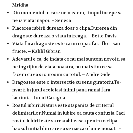
Mridha
Din momentul in care ne nastem, timpul incepe sa
ne ia viata inapoi. – Seneca
Placerea iubirii dureaza doar o clipa.Durerea din
dragoste dureaza o viata intreaga. – Bette Davis
Viata fara dragoste este ca un copac fara flori sau
fructe. – Kahlil Gibran
Adevarul e ca, de indata ce nu mai suntem nevoiti sa
ne ingrijim de viata noastra, nu mai stim ce sa
facem cu ea si o irosim cu totul. – Andre Gide
Dragostea este o intersectie cu sens giratoriu.Te-
nvarti in jurul aceleiasi inimi pana ramai fara
lacrimi. – Ionut Caragea
Rostul iubirii.Natura este stapanita de criteriul
delimitarilor.Numai in iubire ea cauta confuzia.Caci
rostul iubirii este sa restabileasca pentru o clipa
haosul initial din care sa se nasca o lume noua.L. –