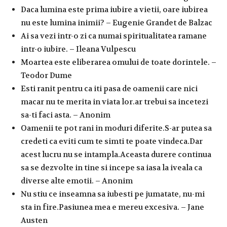
Daca lumina este prima iubire a vietii, oare iubirea
nu este lumina inimii? – Eugenie Grandet de Balzac
Ai sa vezi intr-o zi ca numai spiritualitatea ramane
intr-o iubire. – Ileana Vulpescu
Moartea este eliberarea omului de toate dorintele. –
Teodor Dume
Esti ranit pentru ca iti pasa de oamenii care nici
macar nu te merita in viata lor.ar trebui sa incetezi
sa-ti faci asta. – Anonim
Oamenii te pot rani in moduri diferite.S-ar putea sa
credeti ca eviti cum te simti te poate vindeca.Dar
acest lucru nu se intampla.Aceasta durere continua
sa se dezvolte in tine si incepe sa iasa la iveala ca
diverse alte emotii. – Anonim
Nu stiu ce inseamna sa iubesti pe jumatate, nu-mi
sta in fire.Pasiunea mea e mereu excesiva. – Jane
Austen