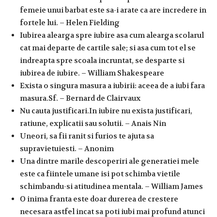
femeie unui barbat este sa-i arate ca are incredere in
fortele lui. – Helen Fielding
Iubirea alearga spre iubire asa cum alearga scolarul
cat mai departe de cartile sale; si asa cum tot el se
indreapta spre scoala incruntat, se desparte si
iubirea de iubire. – William Shakespeare
Exista o singura masura a iubirii: aceea de a iubi fara
masura.Sf. – Bernard de Clairvaux
Nu cauta justificari.In iubire nu exista justificari,
ratiune, explicatii sau solutii. – Anais Nin
Uneori, sa fii ranit si furios te ajuta sa
supravietuiesti. – Anonim
Una dintre marile descoperiri ale generatiei mele
este ca fiintele umane isi pot schimba vietile
schimbandu-si atitudinea mentala. – William James
O inima franta este doar durerea de crestere
necesara astfel incat sa poti iubi mai profund atunci