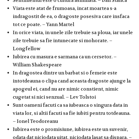
Sentimentul este o cultura asimilata. – Dan Stanca
Viata este atat de frumoasa, incat moartea s-a
indragostit de ea, o dragoste posesiva care insfaca
tot ce poate. – Yann Martel
In orice viata, in unele zile trebuie sa ploua, iar unele
zile trebuie sa fie intunecate si mohorate. –
Longfellow
Iubirea cu masura e sarmana ca un cersetor. –
William Shakespeare
In dragostea dintre un barbat si o femeie este
intotdeauna o clipa cand aceasta dragoste ajunge la
apogeul ei, cand nu are nimic constient, nimic
cugetat si nici senzual. – Lev Tolstoi
Sunt oameni facuti ca sa iubeasca o singura data in
viata lor, si altii facuti sa fie iubiti pentru totdeauna.
– Ionel Teodoreanu
Iubirea este o promisiune, iubirea este un suvenir,
odata dat niciodata uitat, niciodata lasat sa dispara. –