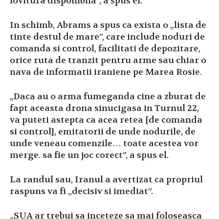
lovitura disponibila”, a spus el.
In schimb, Abrams a spus ca exista o „lista de
tinte destul de mare”, care include noduri de
comanda si control, facilitati de depozitare,
orice ruta de tranzit pentru arme sau chiar o
nava de informatii iraniene pe Marea Rosie.
„Daca au o arma fumeganda cine a zburat de
fapt aceasta drona sinucigasa in Turnul 22,
va puteti astepta ca acea retea [de comanda
si control], emitatorii de unde nodurile, de
unde veneau comenzile… toate acestea vor
merge. sa fie un joc corect”, a spus el.
La randul sau, Iranul a avertizat ca propriul
raspuns va fi „decisiv si imediat”.
„SUA ar trebui sa inceteze sa mai foloseasca