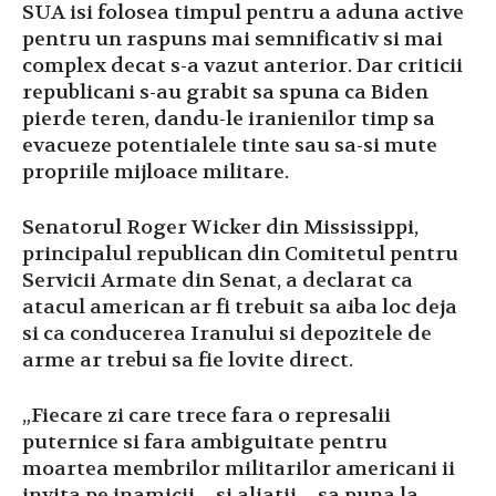
SUA isi folosea timpul pentru a aduna active
pentru un raspuns mai semnificativ si mai
complex decat s-a vazut anterior. Dar criticii
republicani s-au grabit sa spuna ca Biden
pierde teren, dandu-le iranienilor timp sa
evacueze potentialele tinte sau sa-si mute
propriile mijloace militare.
Senatorul Roger Wicker din Mississippi,
principalul republican din Comitetul pentru
Servicii Armate din Senat, a declarat ca
atacul american ar fi trebuit sa aiba loc deja
si ca conducerea Iranului si depozitele de
arme ar trebui sa fie lovite direct.
„Fiecare zi care trece fara o represalii
puternice si fara ambiguitate pentru
moartea membrilor militarilor americani ii
invita pe inamicii – si aliatii – sa puna la