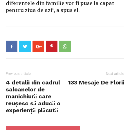
diferentele din familie vor fi puse la capat
pentru ziua de azi”, a spus el.
Previous article
Next article
4 detalii din cadrul
133 Mesaje De Florii
saloanelor de
manichiurӑ care
reușesc sӑ aducӑ o
experiențӑ plӑcutӑ