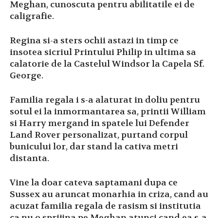
Meghan, cunoscuta pentru abilitatile ei de
caligrafie.
Regina si-a sters ochii astazi in timp ce
insotea sicriul Printului Philip in ultima sa
calatorie de la Castelul Windsor la Capela Sf.
George.
Familia regala i s-a alaturat in doliu pentru
sotul ei la inmormantarea sa, printii William
si Harry mergand in spatele lui Defender
Land Rover personalizat, purtand corpul
bunicului lor, dar stand la cativa metri
distanta.
Vine la doar cateva saptamani dupa ce
Sussex au aruncat monarhia in criza, cand au
acuzat familia regala de rasism si institutia
ca nu o sprijina pe Meghan atunci cand ea s-a