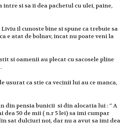
ntre si sa ii dea pachetul cu ulei, paine,
 Liviu il cunoste bine si spune ca trebuie sa
a e atat de bolnav, incat nu poate veni la
tit si oamenii au plecat cu sacosele pline
.
de usurat ca stie ca vecinii lui au ce manca,
n din pensia bunicii si din alocatia lui : “ A
i dea 50 de mii ( n.r 5 lei) sa imi cumpar
in sat dulciuri noi, dar nu a avut sa imi dea