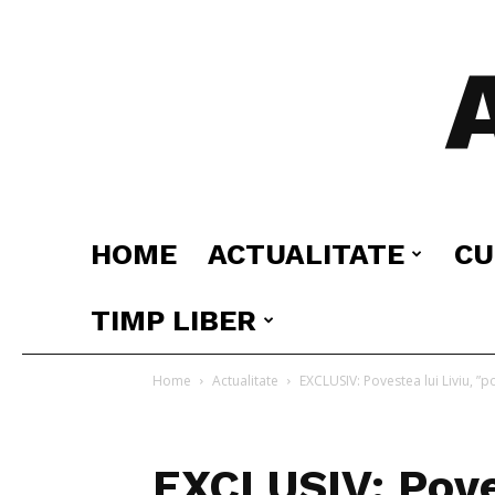
HOME
ACTUALITATE
CU
TIMP LIBER
Home
Actualitate
EXCLUSIV: Povestea lui Liviu, ”po
EXCLUSIV: Poves