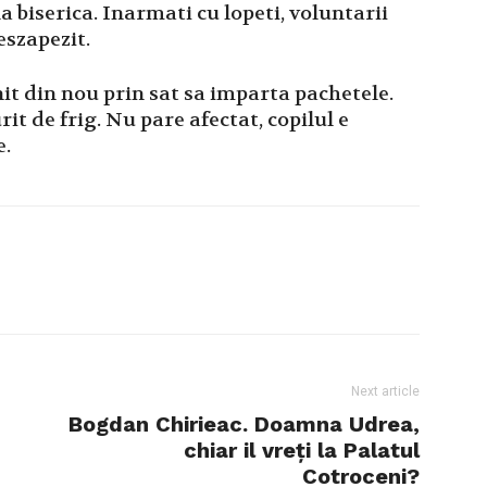
la biserica. Inarmati cu lopeti, voluntarii
eszapezit.
rnit din nou prin sat sa imparta pachetele.
it de frig. Nu pare afectat, copilul e
e.
Next article
Bogdan Chirieac. Doamna Udrea,
chiar il vreți la Palatul
Cotroceni?