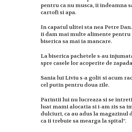
pentru ca nu musca, ii indeamna sa i
cartofi si apa.
In capatul ulitei sta nea Petre Dan.
ii dam mai multe alimente pentru c
biserica sa mai ia mancare.
La biserica pachetele s-au injumata
spre casele lor acoperite de zapada
Sania lui Liviu s-a golit si acum ra
cel putin pentru doua zile.
Parintii lui nu lucreaza si se intreti
luat mami alocatia si i-am zis sa im
dulciuri, ca au adus la magazinul d
ca ii trebuie sa mearga la spital”.