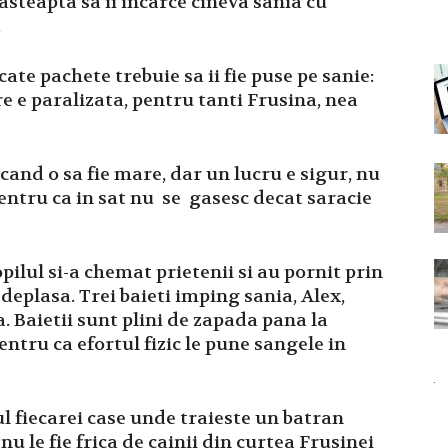
steapta sa ii incarce cineva sania cu
.
 cate pachete trebuie sa ii fie puse pe sanie:
re e paralizata, pentru tanti Frusina, nea
 cand o sa fie mare, dar un lucru e sigur, nu
ntru ca in sat nu se gasesc decat saracie
pilul si-a chemat prietenii si au pornit prin
 deplasa. Trei baieti imping sania, Alex,
a. Baietii sunt plini de zapada pana la
ntru ca efortul fizic le pune sangele in
ul fiecarei case unde traieste un batran
nu le fie frica de cainii din curtea Frusinei