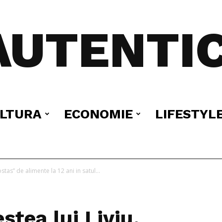
AUTENTIC
LTURA
ECONOMIE
LIFESTYL
stas” de alimente la 12 ani in satul...
tea lui Liviu,