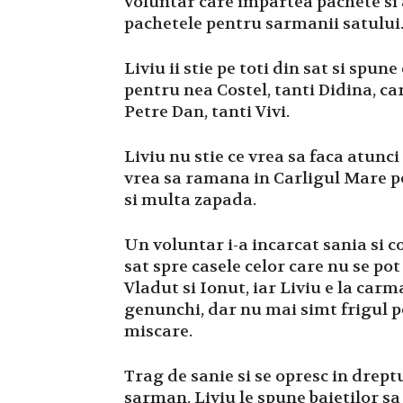
voluntar care impartea pachete si a
pachetele pentru sarmanii satului
Liviu ii stie pe toti din sat si spune
pentru nea Costel, tanti Didina, ca
Petre Dan, tanti Vivi.
Liviu nu stie ce vrea sa faca atunci
vrea sa ramana in Carligul Mare pe
si multa zapada.
Un voluntar i-a incarcat sania si co
sat spre casele celor care nu se pot
Vladut si Ionut, iar Liviu e la carm
genunchi, dar nu mai simt frigul pe
miscare.
Trag de sanie si se opresc in drept
sarman. Liviu le spune baietilor sa 