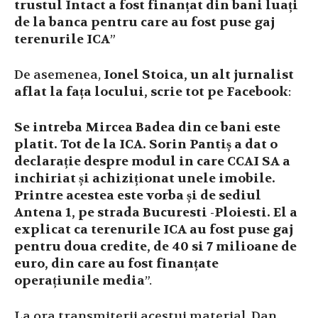
trustul Intact a fost finanțat din bani luați
de la banca pentru care au fost puse gaj
terenurile ICA
”
De asemenea,
Ionel Stoica, un alt jurnalist
aflat la fața locului, scrie tot pe Facebook
:
Se intreba Mircea Badea din ce bani este
platit. Tot de la ICA. Sorin Pantiș a dat o
declarație despre modul in care CCAI SA a
inchiriat și achiziționat unele imobile.
Printre acestea este vorba și de sediul
Antena 1, pe strada Bucuresti -Ploiesti. El a
explicat ca terenurile ICA au fost puse gaj
pentru doua credite, de 40 si 7 milioane de
euro, din care au fost finanțate
operațiunile media
”.
La ora transmiterii acestui material, Dan