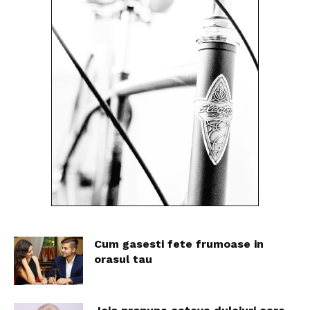
Cum gasesti fete frumoase in
orasul tau