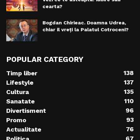
cearta?
Bogdan Chirieac. Doamna Udrea,
chiar il vreți la Palatul Cotroceni?
POPULAR CATEGORY
138
Timp liber
137
Lifestyle
135
Cultura
110
Sanatate
96
Divertisment
93
Promo
76
Actualitate
67
Politica