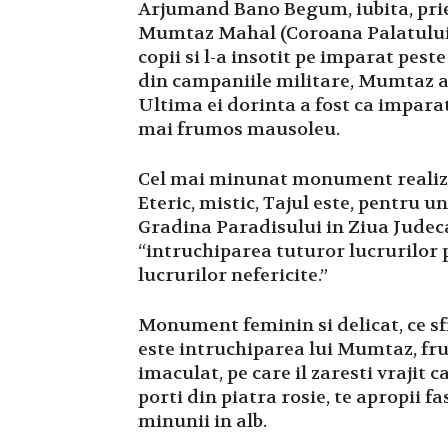
Arjumand Bano Begum, iubita, priete
Mumtaz Mahal (Coroana Palatului)
copii si l-a insotit pe imparat pest
din campaniile militare, Mumtaz a 
Ultima ei dorinta a fost ca impara
mai frumos mausoleu.
Cel mai minunat monument realiz
Eteric, mistic, Tajul este, pentru u
Gradina Paradisului in Ziua Judeca
“intruchiparea tuturor lucrurilor p
lucrurilor nefericite.”
Monument feminin si delicat, ce s
este intruchiparea lui Mumtaz, fr
imaculat, pe care il zaresti vrajit c
porti din piatra rosie, te apropii f
minunii in alb.