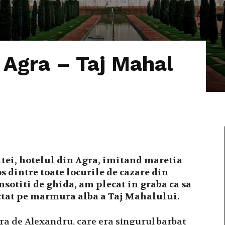
 Agra – Taj Mahal
zitei, hotelul din Agra, imitand maretia
s dintre toate locurile de cazare din
insotiti de ghida, am plecat in graba ca sa
ctat pe marmura alba a Taj Mahalului.
ara de Alexandru, care era singurul barbat