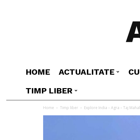
HOME
ACTUALITATE
CU
TIMP LIBER
Home
Timp liber
Explore India – Agra – Taj Mahal