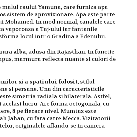
 pe malul raului Yamuna, care furniza apa
os sistem de aprovizionare. Apa este parte
ului Mohamed. In mod normal, canalele care
a vaporoasa a Taj-ului iar fantanile
sforma locul intr-o Gradina a Edenului.
ura alba
, adusa din Rajasthan. In functie
 apus, marmura reflecta nuante si culori de
ilor si a spatiului folosit
, stilul
ne si persane. Una din caracteristicile
ste simetria radiala si bilaterala. Astfel,
ezi acelasi lucru. Are forma octogonala, cu
ere, 8 pe fiecare nivel. Mumtaz este
 Jahan, cu fata catre Mecca. Vizitatorii
elor, originalele aflandu-se in camera