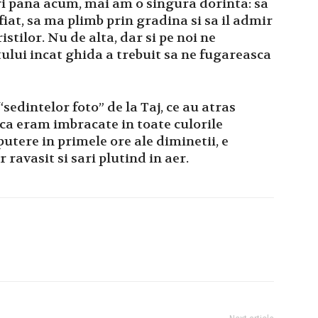
ri pana acum, mai am o singura dorinta: sa
iat, sa ma plimb prin gradina si sa il admir
ristilor. Nu de alta, dar si pe noi ne
tului incat ghida a trebuit sa ne fugareasca
“sedintelor foto” de la Taj, ce au atras
 ca eram imbracate in toate culorile
putere in primele ore ale diminetii, e
 ravasit si sari plutind in aer.