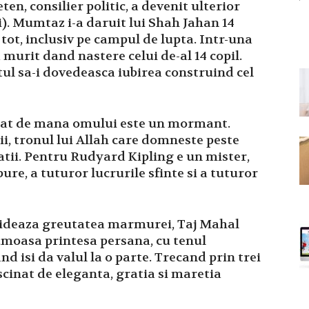
n, consilier politic, a devenit ulterior
. Mumtaz i-a daruit lui Shah Jahan 14
e tot, inclusiv pe campul de lupta. Intr-una
murit dand nastere celui de-al 14 copil.
tul sa-i dovedeasca iubirea construind cel
at de mana omului este un mormant.
nii, tronul lui Allah care domneste peste
tii. Pentru Rudyard Kipling e un mister,
ure, a tuturor lucrurile sfinte si a tuturor
fideaza greutatea marmurei, Taj Mahal
umoasa printesa persana, cu tenul
and isi da valul la o parte. Trecand prin trei
ascinat de eleganta, gratia si maretia