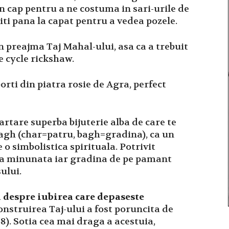
n cap pentru a ne costuma in sari-urile de
ti pana la capat pentru a vedea pozele.
n preajma Taj Mahal-ului, asa ca a trebuit
ie cycle rickshaw.
porti din piatra rosie de Agra, perfect
partare superba bijuterie alba de care te
agh (char=patru, bagh=gradina), ca un
 o simbolistica spirituala. Potrivit
na minunata iar gradina de pe pamant
sului.
 despre iubirea care depaseste
onstruirea Taj-ului a fost poruncita de
). Sotia cea mai draga a acestuia,