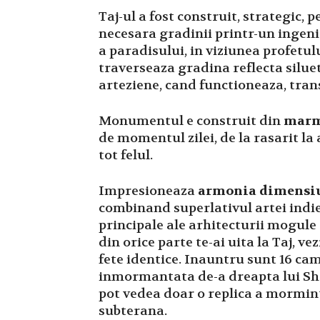
Taj-ul a fost construit, strategic,
necesara gradinii printr-un ingeni
a paradisului, in viziunea profet
traverseaza gradina reflecta siluet
arteziene, cand functioneaza, tran
Monumentul e construit din
marm
de momentul zilei, de la rasarit la
tot felul.
Impresioneaza
armonia dimensiun
combinand superlativul artei indie
principale ale arhitecturii mogule e
din orice parte te-ai uita la Taj, v
fete identice. Inauntru sunt 16 cam
inmormantata de-a dreapta lui Shah
pot vedea doar o replica a mormint
subterana.