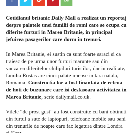
Cotidianul britanic Daily Mail a realizat un reportaj
despre palatele unei familii de romi care se ocupa cu
diferite furturi in Marea Britanie, in principal
jefuirea pasagerilor care dorm in trenuri.
In Marea Britanie, ei sustin ca sunt foarte saraci si ca
traiesc de pe urma unor furturi marunte sau din
vanzarea diferitelor chilipiluri turistilor, dar in realitate,
familia Rostas are cinci palate imense in tara natala,
Romania.
Constructia lor a fost finantata de reteua
de hoti de buzunare care isi desfasoara activitatea in
Marea Britanie,
scrie dailymail.co.uk.
Vilele “de prost gust” au fost construite cu bani obtinuti
din furtul a sute de laptopuri, telefoane mobile sau bani
din trenurile de noapte care fac legatura dintre Londra
si Kent.