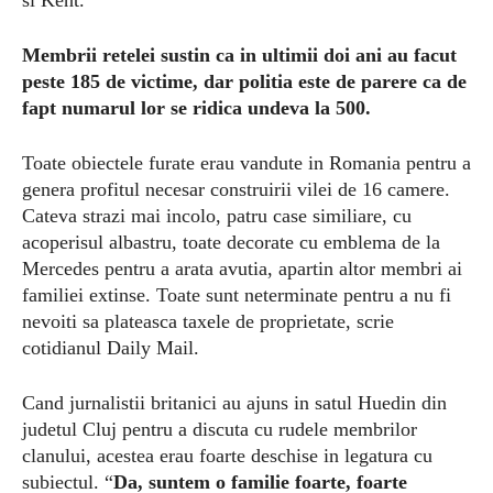
Membrii retelei sustin ca in ultimii doi ani au facut
peste 185 de victime, dar politia este de parere ca de
fapt numarul lor se ridica undeva la 500.
Toate obiectele furate erau vandute in Romania pentru a
genera profitul necesar construirii vilei de 16 camere.
Cateva strazi mai incolo, patru case similiare, cu
acoperisul albastru, toate decorate cu emblema de la
Mercedes pentru a arata avutia, apartin altor membri ai
familiei extinse. Toate sunt neterminate pentru a nu fi
nevoiti sa plateasca taxele de proprietate, scrie
cotidianul Daily Mail.
Cand jurnalistii britanici au ajuns in satul Huedin din
judetul Cluj pentru a discuta cu rudele membrilor
clanului, acestea erau foarte deschise in legatura cu
subiectul. “
Da, suntem o familie foarte, foarte