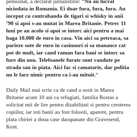
pensionat, a declarat jurnalistilor: “
Nu au lucrat
niciodata in Romania. Ei doar fura, fura, fura. Au
inceput cu contrabanda de tigari si whisky in anii
’90 si apoi s-au mutat in Marea Britanie. Petrec 11
luni pe an acolo si apoi se intorc aici pentru a mai
baga 10.000 de euro in casa. Vin aici sa petreaca, sa
parieze sute de euro in casinouri si sa manance cat
pot de mult, iar cand raman fara bani se intorc sa
fure din nou. Telefoanele furate sunt vandute pe
strada sau in piata. Aici fac si camatarie, dar politia
nu le face nimic pentru ca i-au mituit.
“
Daily Mail mai scrie ca de cand a sosit in Marea
Britanie acum 10 ani ca refugiati, familia Rostas a
solicitat mii de lire pentru dizabilitati si pentru cresterea
copiilor, iar toti banii au fost folositi, aparent, pentru
plata chiriei a doua case darapanate din Gravesend,
Kent.