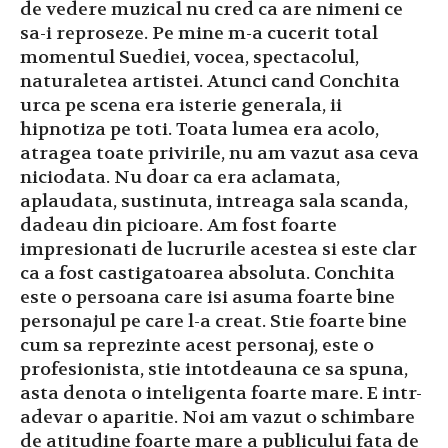
de vedere muzical nu cred ca are nimeni ce
sa-i reproseze. Pe mine m-a cucerit total
momentul Suediei, vocea, spectacolul,
naturaletea artistei. Atunci cand Conchita
urca pe scena era isterie generala, ii
hipnotiza pe toti. Toata lumea era acolo,
atragea toate privirile, nu am vazut asa ceva
niciodata. Nu doar ca era aclamata,
aplaudata, sustinuta, intreaga sala scanda,
dadeau din picioare. Am fost foarte
impresionati de lucrurile acestea si este clar
ca a fost castigatoarea absoluta. Conchita
este o persoana care isi asuma foarte bine
personajul pe care l-a creat. Stie foarte bine
cum sa reprezinte acest personaj, este o
profesionista, stie intotdeauna ce sa spuna,
asta denota o inteligenta foarte mare. E intr-
adevar o aparitie. Noi am vazut o schimbare
de atitudine foarte mare a publicului fata de