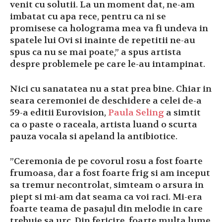
venit cu solutii. La un moment dat, ne-am
imbatat cu apa rece, pentru ca ni se
promisese ca holograma mea va fi undeva in
spatele lui Ovi si inainte de repetitii ne-au
spus ca nu se mai poate,” a spus artista
despre problemele pe care le-au intampinat.
Nici cu sanatatea nu a stat prea bine. Chiar in
seara ceremoniei de deschidere a celei de-a
59-a editii Eurovision,
Paula Seling
a simtit
ca o paste o raceala, artista luand o scurta
pauza vocala si apeland la antibiotice.
”Ceremonia de pe covorul rosu a fost foarte
frumoasa, dar a fost foarte frig si am inceput
sa tremur necontrolat, simteam o arsura in
piept si mi-am dat seama ca voi raci. Mi-era
foarte teama de pasajul din melodie in care
trebuie sa urc. Din fericire, foarte multa lume