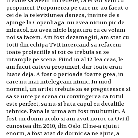
trebuie sa avem incredere, ca ei vor veni cu
propuneri. Propunerea pe care ne-au facut-o
cei de la televiziunea daneza, inainte de a
ajunge la Copenhaga, nu avea niciun pic de
miracol, nu avea nicio legatura cu ce voiam
noi sa facem. Am fost dezamagiti, am stat cu
totii din echipa TVR incercand sa refacem
toate proiectiile si tot ce trebuia sa se
intample pe scena. Fiind in al 12-lea ceas, le-
am facut cateva propuneri, dar toate erau
luate deja. A fost o perioada foarte grea, in
care nu mai intelegeam nimic. In mod
normal, un artist trebuie sa se pregateasca si
sa se urce pe scena cu convingerea ca totul
este perfect, sa nu-si bata capul cu detaliile
tehnice. Pana la urma am fost multumiti. A
fost un domn acolo si am avut noroc ca Ovi il
cunostea din 2010, din Oslo. El ne-a ajutat
enorm, a fost atat de dornic sa ne ajute, a