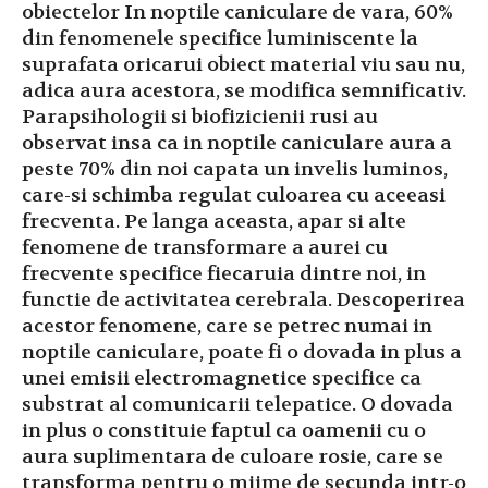
obiectelor In noptile caniculare de vara, 60%
din fenomenele specifice luminiscente la
suprafata oricarui obiect material viu sau nu,
adica aura acestora, se modifica semnificativ.
Parapsihologii si biofizicienii rusi au
observat insa ca in noptile caniculare aura a
peste 70% din noi capata un invelis luminos,
care-si schimba regulat culoarea cu aceeasi
frecventa. Pe langa aceasta, apar si alte
fenomene de transformare a aurei cu
frecvente specifice fiecaruia dintre noi, in
functie de activitatea cerebrala. Descoperirea
acestor fenomene, care se petrec numai in
noptile caniculare, poate fi o dovada in plus a
unei emisii electromagnetice specifice ca
substrat al comunicarii telepatice. O dovada
in plus o constituie faptul ca oamenii cu o
aura suplimentara de culoare rosie, care se
transforma pentru o miime de secunda intr-o