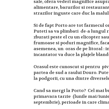
sale, ofera vederi magnifice asupr
alimentare, barurilor si restauran
strazilor inguste care duc la malul
Si de fapt Porto are tot farmecul or
Puteti sa va plimbati de-a lungul r
zburati peste el cu un elicopter sa
frumoase si poduri magnifice, facan
asemenea, un oras de pe litoral : 
incantator va duce la plajele bland
Orasul este cunoscut si pentru pivn
partea de sud a raului Douro. Pute
la podgorii, cu una dintre diversele
Cand sa mergi la Porto? Cel mai b
primavara tarzie (lunile mai/iuni
septembrie), perioade in care clima