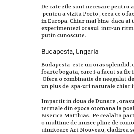
De cate zile sunt necesare pentru a
pentru a vizita Porto , ceea ce o f
in Europa. Chiar mai bine daca ai tr
experimentezi orasul intr-un ritm m
putin cunoscute.
Budapesta, Ungaria
Budapesta este un oras splendid, c
foarte bogata, care i-a facut sa fi
Ofera o combinatie de neegalat de c
un plus de spa-uri naturale chiar i
Impartit in doua de Dunare , orasul
termale din epoca otomana la poale
Biserica Matthias. Pe cealalta parte
o multime de muzee pline de comori
uimitoare Art Nouveau, cladirea s