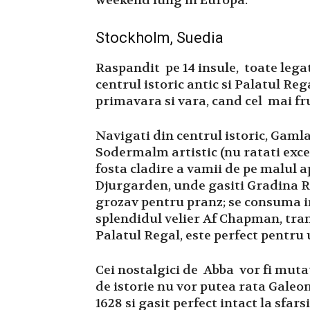
weekend lung in Europa.
Stockholm, Suedia
Raspandit pe 14 insule, toate legat
centrul istoric antic si Palatul R
primavara si vara, cand cel mai f
Navigati din centrul istoric, Gaml
Sodermalm artistic (nu ratati exce
fosta cladire a vamii de pe malul a
Djurgarden, unde gasiti Gradina R
grozav pentru pranz; se consuma in 
splendidul velier Af Chapman, tran
Palatul Regal, este perfect pentru 
Cei nostalgici de Abba vor fi mutat
de istorie nu vor putea rata Galeon
1628 si gasit perfect intact la sfars