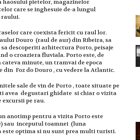
a haosului pietelor, magazinelor
telor care se inghesuie de-a lungul
 raului.
aselor care coexista fericit cu raul lor.
aului Douro (raul de aur) din Ribeira, sa
u sa descoperiti arhitectura Porto, peisaje
d o croaziera fluviala. Porto este, de
in cateva minute, un tramvai de epoca
e din Foz do Douro , cu vedere la Atlantic.
itele sale de vin de Porto , toate situate pe
ti avea degustari ghidate si chiar o vizita
 excursii pe rau.
un anotimp pentru a vizita Porto este
e) sau inceputul toamnei (luna
 este optima si nu sunt prea multi turisti.