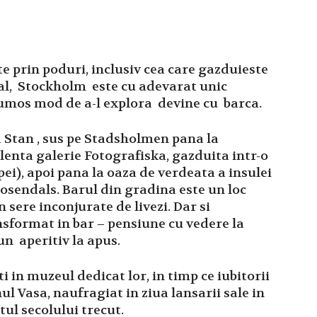
e prin poduri, inclusiv cea care gazduieste
egal, Stockholm este cu adevarat unic
rumos mod de a-l explora devine cu barca.
a Stan , sus pe Stadsholmen pana la
lenta galerie Fotografiska, gazduita intr-o
pei), apoi pana la oaza de verdeata a insulei
osendals. Barul din gradina este un loc
sere inconjurate de livezi. Dar si
sformat in bar – pensiune cu vedere la
un aperitiv la apus.
i in muzeul dedicat lor, in timp ce iubitorii
ul Vasa, naufragiat in ziua lansarii sale in
itul secolului trecut.