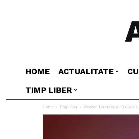
HOME
ACTUALITATE
CU
TIMP LIBER
Home
Timp liber
Weekend in europa: 13 orase (un