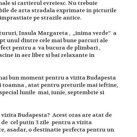
nale si cartierul evreiesc. Nu trebuie
ile de arta stradala exprimate in picturile
imprastiate pe strazile antice.
 tururi, Insula Margareta , „inima verde” a
pt unul dintre cele mai bune parcuri ale
rfect pentru a va bucura de plimbari ,
cine in aer liber si bai relaxante in
mai bun moment pentru a vizita Budapesta
toamna , atat pentru preturile mai ieftine,
special lunile mai, iunie, septembrie si
a vizita Budapesta? Acest oras are atat de
 de cel putin 3 zile pentru a vizita
te, asadar, o destinatie perfecta pentru un