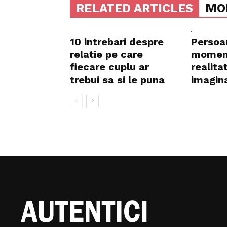
RELATED ARTICLES
MO
10 intrebari despre
Persoa
relatie pe care
moment
fiecare cuplu ar
realita
trebui sa si le puna
imagin