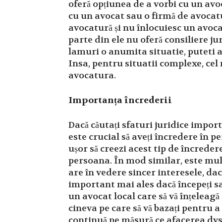
oferă opțiunea de a vorbi cu un avoc
cu un avocat sau o firmă de avocat
avocatură și nu înlocuiesc un avoc
parte din ele nu oferă consiliere j
lamuri o anumita situatie, puteti ap
Insa, pentru situatii complexe, cel
avocatura.
Importanța încrederii
Dacă căutați sfaturi juridice impor
este crucial să aveți încredere în p
ușor să creezi acest tip de încreder
persoana. În mod similar, este mult
are în vedere sincer interesele, dacă
important mai ales dacă începeți sa
un avocat local care să vă înțeleagă 
cineva pe care să vă bazați pentru a 
continuă pe măsură ce afacerea dvs.