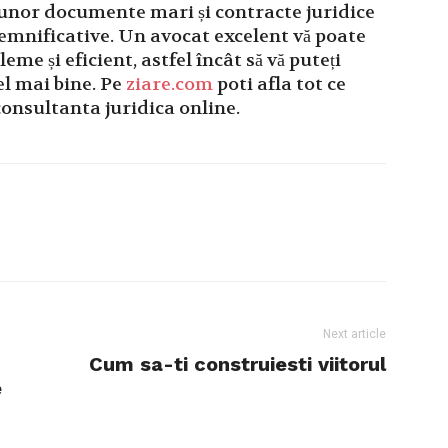
 unor documente mari și contracte juridice
semnificative. Un avocat excelent vă poate
me și eficient, astfel încât să vă puteți
el mai bine. Pe
ziare.com
poti afla tot ce
 consultanta juridica online.
Next article
Cum sa-ti construiesti viitorul
e