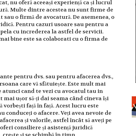
at, nu oferă aceeași experiență ca și lucrul
ură. Multe dintre acestea nu sunt firme de
at sau o firmă de avocatură. De asemenea, o
uridică. Pentru cazuri usoare sau pentru a
ela cu increderea la astfel de servicii.
 mai bine este sa colaborati cu o firma de
tante pentru dvs. sau pentru afacerea dvs.,
ersoana care vă sfătuiește. Este mult mai
e atunci cand te vezi cu avocatul tau in
 mai ușor să-ți dai seama când cineva își
 vorbești față în față. Acest lucru este
u conduceți o afacere. Veți avea nevoie de
afacerea și valorile, astfel încât să aveți pe
oferi consiliere și asistență juridică
 crește și se schimbă în timp.