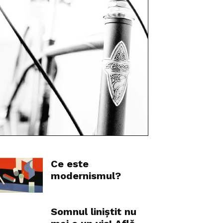
Ce este
modernismul?
Somnul liniștit nu