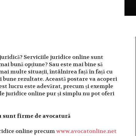
uridică? Serviciile juridice online sunt
 mai bună opțiune? Sau este mai bine să
ai multe situații, întâlnirea față în față cu
i bune rezultate. Această postare va acoperi
est lucru este adevărat, precum și exemple
ile juridice online pur și simplu nu pot oferi
 sunt firme de avocatură
uridice online precum
www.avocatonline.net