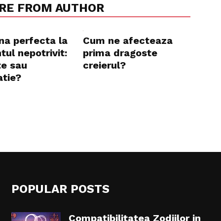
RE FROM AUTHOR
na perfecta la
Cum ne afecteaza
ul nepotrivit:
prima dragoste
te sau
creierul?
atie?
POPULAR POSTS
Compatibilitatea Zodiilor in