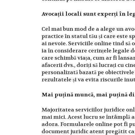
Avocații locali sunt experți în le
Cel mai bun mod de a alege un avoca
practice în statul tău și care este sp
ai nevoie. Serviciile online tind să
ia în considerare cerințele legale d
care schimbă viața, cum ar fi lans
afacerii dvs., doriți să lucrați cu c
personalizată bazată pe obiectivele 
rezultatele și va evita riscurile inut
Mai puțină muncă, mai puțină dif
Majoritatea serviciilor juridice onl
mai mici. Acest lucru se întâmplă ad
adora. Formularele online pot fi pu
document juridic atent pregătit c