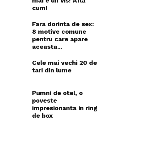
mai e un vis! Află
cum!
Fara dorinta de sex:
8 motive comune
pentru care apare
aceasta...
Cele mai vechi 20 de
tari din lume
Pumni de otel, o
poveste
impresionanta in ring
de box