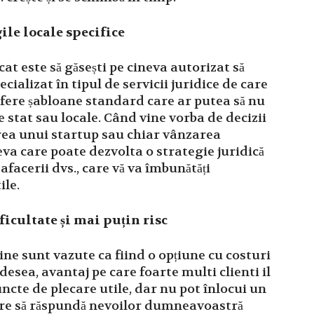
gile locale specifice
t este să găsești pe cineva autorizat să
ecializat în tipul de servicii juridice de care
 ofere șabloane standard care ar putea să nu
e stat sau locale. Când vine vorba de decizii
area unui startup sau chiar vânzarea
ineva care poate dezvolta o strategie juridică
afacerii dvs., care vă va îmbunătăți
ile.
icultate și mai puțin risc
ine sunt vazute ca fiind o opțiune cu costuri
esea, avantaj pe care foarte multi clienti il
ncte de plecare utile, dar nu pot înlocui un
are să răspundă nevoilor dumneavoastră