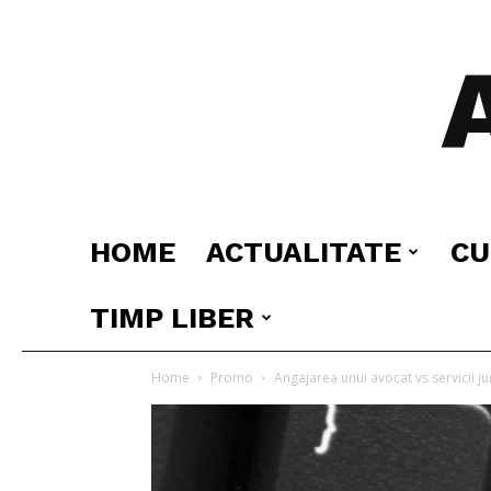
HOME
ACTUALITATE
CU
TIMP LIBER
Home
Promo
Angajarea unui avocat vs servicii ju