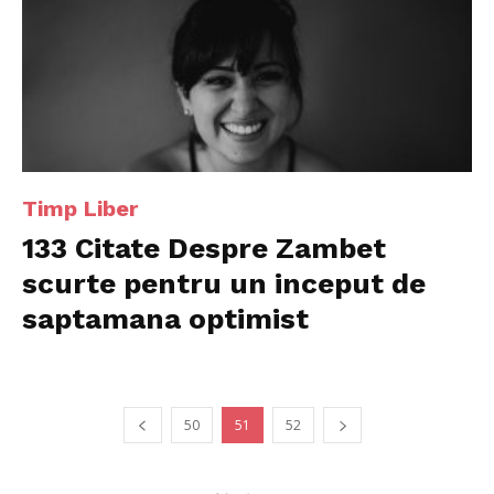
Timp Liber
133 Citate Despre Zambet
scurte pentru un inceput de
saptamana optimist
50
51
52