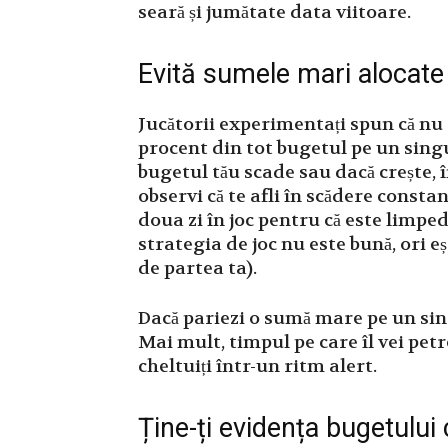
seară și jumătate data viitoare.
Evită sumele mari alocate
Jucătorii experimentați spun că nu 
procent din tot bugetul pe un sing
bugetul tău scade sau dacă crește, î
observi că te afli în scădere constan
doua zi în joc pentru că este limpe
strategia de joc nu este bună, ori e
de partea ta).
Dacă pariezi o sumă mare pe un singu
Mai mult, timpul pe care îl vei petr
cheltuiți într-un ritm alert.
Ține-ți evidența bugetului