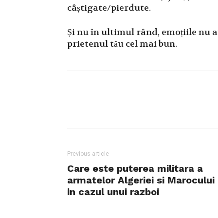
câștigate/pierdute.
Și nu în ultimul rând, emoțiile nu a
prietenul tău cel mai bun.
Previous article
Care este puterea militara a
armatelor Algeriei si Marocului
in cazul unui razboi