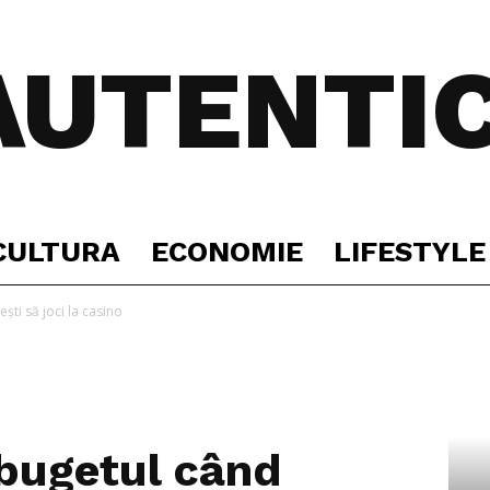
AUTENTIC
CULTURA
ECONOMIE
LIFESTYLE
ști să joci la casino
 bugetul când