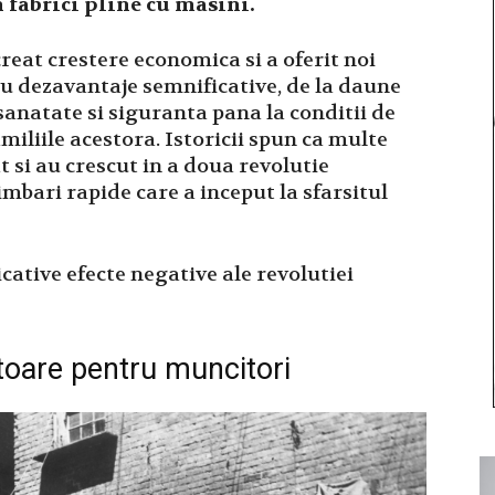
n fabrici pline cu masini.
creat crestere economica si a oferit noi
cu dezavantaje semnificative, de la daune
sanatate si siguranta pana la conditii de
miliile acestora. Istoricii spun ca multe
 si au crescut in a doua revolutie
imbari rapide care a inceput la sfarsitul
cative efecte negative ale revolutiei
itoare pentru muncitori