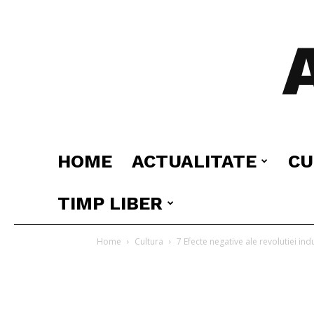
HOME
ACTUALITATE
CU
TIMP LIBER
Home
Cultura
7 Efecte negative ale revolutiei ind